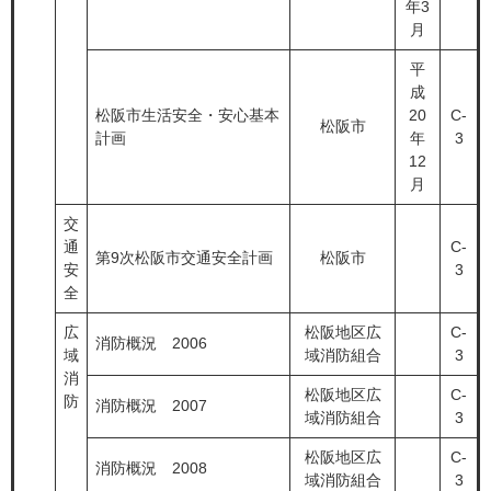
年3
月
平
成
松阪市生活安全・安心基本
20
C-
松阪市
計画
年
3
12
月
交
通
C-
第9次松阪市交通安全計画
松阪市
安
3
全
広
松阪地区広
C-
消防概況 2006
域
域消防組合
3
消
松阪地区広
C-
防
消防概況 2007
域消防組合
3
松阪地区広
C-
消防概況 2008
域消防組合
3