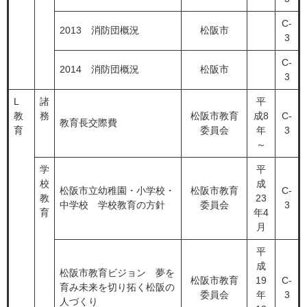
C-
2013 消防団概況
松阪市
3
C-
2014 消防団概況
松阪市
3
L
諸
平
教
務
松阪市教育
成8
C-
教育長交際費
育
委員会
年
3
～
学
平
校
成
松阪市立幼稚園・小学校・
松阪市教育
C-
教
23
中学校 学校教育の方針
委員会
3
育
年4
月
平
成
松阪市教育ビジョン 夢を
松阪市教育
19
C-
育み未来を切り拓く松阪の
委員会
年
3
人づくり