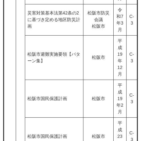
令
災害対策基本法第42条の2
松阪市防災
和7
C-
に基づき定める地区防災計
会議
年3
3
画
松阪市
月
平
成
松阪市避難実施要領【パタ
19
C-
松阪市
ーン集】
年
3
12
月
平
成
C-
松阪市国民保護計画
松阪市
19
3
年2
月
平
成
C-
松阪市国民保護計画
松阪市
23
3