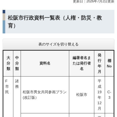
更新日：2026年7月2日更新
松阪市行政資料一覧表（人権・防災・教
育）
表のサイズを切り替える
発
大
中
編著者名ま
行
棚
分
分
資料名
たは発行者
年
No
類
類
名
月
F
諸
平
市
務
成
民
松阪市男女共同参画プラン
19
C-
松阪市
(改訂版）
年
3
12
月