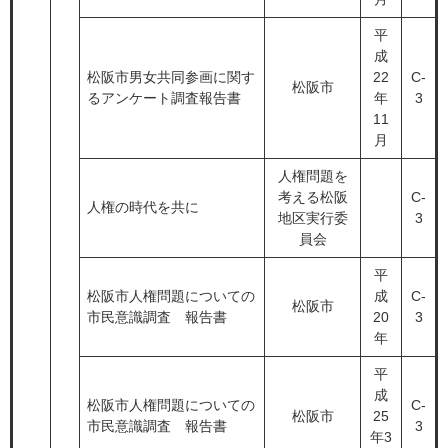
平
成
松阪市男女共同参画に関す
22
C-
松阪市
るアンケート調査報告書
年
3
11
月
人権問題を
考える松阪
C-
人権の時代を共に
地区実行委
3
員会
平
松阪市人権問題についての
成
C-
松阪市
市民意識調査 報告書
20
3
年
平
成
松阪市人権問題についての
C-
松阪市
25
市民意識調査 報告書
3
年3