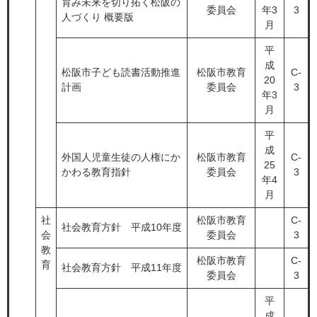
育み未来を切り拓く松阪の
委員会
年3
3
人づくり 概要版
月
平
成
松阪市子ども読書活動推進
松阪市教育
C-
20
計画
委員会
3
年3
月
平
成
外国人児童生徒の人権にか
松阪市教育
C-
25
かわる教育指針
委員会
3
年4
月
社
松阪市教育
C-
社会教育方針 平成10年度
会
委員会
3
教
松阪市教育
C-
育
社会教育方針 平成11年度
委員会
3
平
成