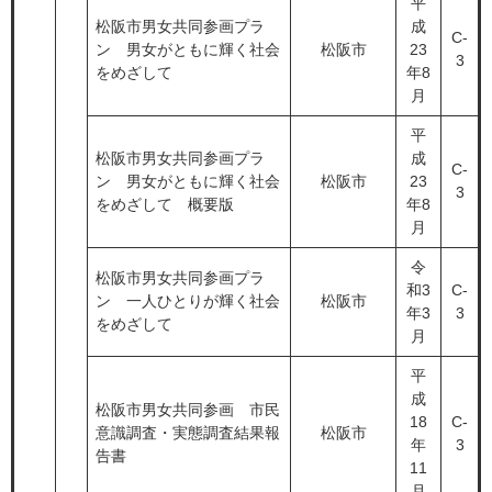
平
松阪市男女共同参画プラ
成
C-
ン 男女がともに輝く社会
松阪市
23
3
をめざして
年8
月
平
松阪市男女共同参画プラ
成
C-
ン 男女がともに輝く社会
松阪市
23
3
をめざして 概要版
年8
月
令
松阪市男女共同参画プラ
和3
C-
ン 一人ひとりが輝く社会
松阪市
年3
3
をめざして
月
平
成
松阪市男女共同参画 市民
18
C-
意識調査・実態調査結果報
松阪市
年
3
告書
11
月