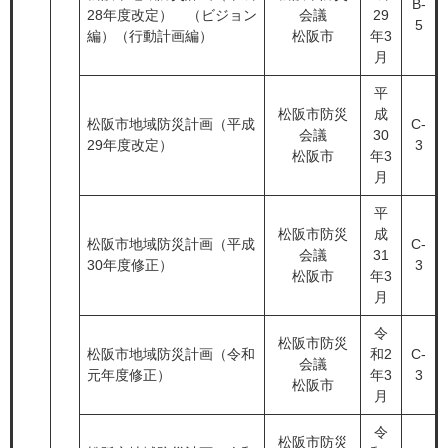
B-
28年度改定） （ビジョン
会議
29
5
編）（行動計画編）
松阪市
年3
月
平
松阪市防災
成
松阪市地域防災計画（平成
C-
会議
30
29年度改定）
3
松阪市
年3
月
平
松阪市防災
成
松阪市地域防災計画（平成
C-
会議
31
30年度修正）
3
松阪市
年3
月
令
松阪市防災
松阪市地域防災計画（令和
和2
C-
会議
元年度修正）
年3
3
松阪市
月
令
松阪市防災