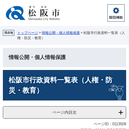
ペ
メ
ー
ニ
ジ
ュ
閲
の
ー
覧
先
を
補
頭
飛
トップページ
>
情報公開・個人情報保護
>
松阪市行政資料一覧表（人
現在地
助
権・防災・教育）
で
ば
す。
し
て
情報公開・個人情報保護
本
文
へ
本
松阪市行政資料一覧表（人権・防
文
災・教育）
ページ内目次
ページID：0113509