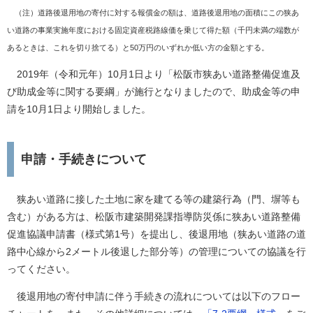
（注）道路後退用地の寄付に対する報償金の額は、道路後退用地の面積にこの狭あ
い道路の事業実施年度における固定資産税路線価を乗じて得た額（千円未満の端数が
あるときは、これを切り捨てる）と50万円のいずれか低い方の金額とする。
2019年（令和元年）10月1日より「松阪市狭あい道路整備促進及
び助成金等に関する要綱」が施行となりましたので、助成金等の申
請を10月1日より開始しました。
申請・手続きについて
狭あい道路に接した土地に家を建てる等の建築行為（門、塀等も
含む）がある方は、松阪市建築開発課指導防災係に狭あい道路整備
促進協議申請書（様式第1号）を提出し、後退用地（狭あい道路の道
路中心線から2メートル後退した部分等）の管理についての協議を行
ってください。
後退用地の寄付申請に伴う手続きの流れについては以下のフロー