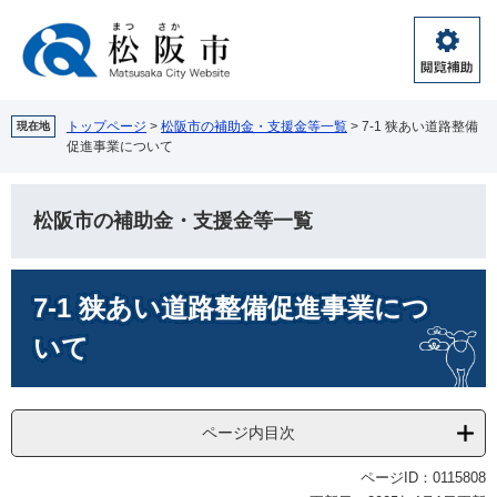
ペ
メ
ー
ニ
ジ
ュ
閲
の
ー
覧
先
を
補
頭
飛
トップページ
>
松阪市の補助金・支援金等一覧
>
7-1 狭あい道路整備
現在地
助
促進事業について
で
ば
す。
し
て
松阪市の補助金・支援金等一覧
本
文
へ
本
7-1 狭あい道路整備促進事業につ
文
いて
ページ内目次
ページID：0115808