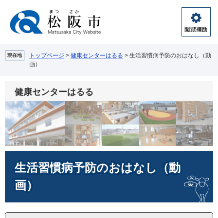
ペ
メ
ー
ニ
ジ
ュ
閲
の
ー
覧
先
を
補
頭
飛
トップページ
>
健康センターはるる
>
生活習慣病予防のおはなし（動
現在地
助
画）
で
ば
す。
し
て
健康センターはるる
本
文
へ
本
生活習慣病予防のおはなし（動
文
画）