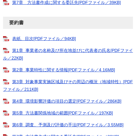
第7章 方法書作成に関する委託先[PDFファイル／39KB]
要約書
表紙、目次[PDFファイル／94KB]
第1章 事業者の名称及び所在地並びに代表者の氏名[PDFファイ
ル／22KB]
第2章 事業特性に関する情報[PDFファイル／4.16MB]
第3章 対象事業実施区域及びその周辺の概況（地域特性）[PDF
ファイル／211KB]
第4章 環境影響評価の項目の選定[PDFファイル／286KB]
第5章 方法書関係地域の範囲[PDFファイル／197KB]
第6章 調査、予測及び評価の手法[PDFファイル／3.55MB]