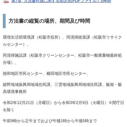
第7章 方法書作成に関する委託先[PDFファイル／39KB]
方法書の縦覧の場所、期間及び時間
環境生活部環境課（松阪市役所）、同清掃政策課（松阪市リサイク
ルセンター）、
同清掃施設課（松阪市クリーンセンター、松阪市一般廃棄物最終処
分場）、
徳和地区市民センター、櫛田地区市民センター、
嬉野地域振興局地域住民課、三雲地域振興局地域住民課、飯南・飯
高環境事務所
令和2年12月21日（月曜日）から令和3年2月9日（火曜日）※閉庁日
を除く
午前9時から正午までおよび午後1時から午後5時まで