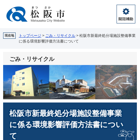
ペ
メ
ー
ニ
ジ
ュ
閲
の
ー
覧
先
を
補
頭
飛
トップページ
>
ごみ・リサイクル
>
松阪市新最終処分場施設整備事業
現在地
助
に係る環境影響評価方法書について
で
ば
す。
し
て
ごみ・リサイクル
本
文
へ
本
松阪市新最終処分場施設整備事業
文
に係る環境影響評価方法書につい
て