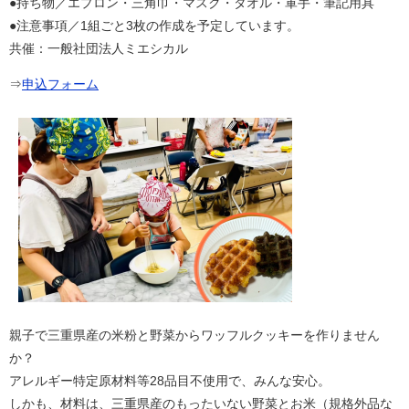
●持ち物／エプロン・三角巾・マスク・タオル・軍手・筆記用具
​●注意事項／1組ごと3枚の作成を予定しています。
​共催：一般社団法人ミエシカル
⇒
申込フォーム
親子で三重県産の米粉と野菜からワッフルクッキーを作りません
か？
アレルギー特定原材料等28品目不使用で、みんな安心。
しかも、材料は、三重県産のもったいない野菜とお米（規格外品な