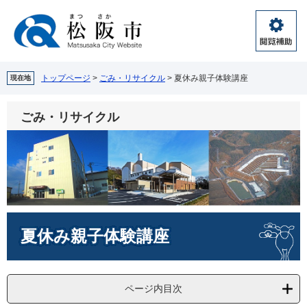
ペ
メ
ー
ニ
ジ
ュ
閲
の
ー
覧
先
を
補
頭
飛
トップページ
>
ごみ・リサイクル
>
夏休み親子体験講座
現在地
助
で
ば
す。
し
ごみ・リサイクル
て
本
文
へ
本
夏休み親子体験講座
文
ページ内目次