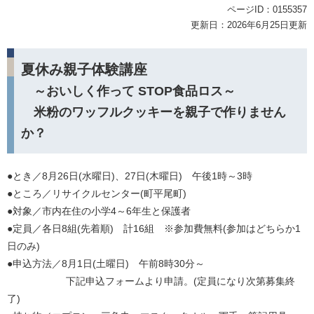
ページID：0155357
更新日：2026年6月25日更新
夏休み親子体験講座
～おいしく作って STOP食品ロス～​
米粉のワッフルクッキーを親子で作りません
か？
●とき／8月26日(水曜日)、27日(木曜日) 午後1時～3時
●ところ／リサイクルセンター(町平尾町)
●対象／市内在住の小学4～6年生と保護者
●定員／各日8組(先着順) 計16組 ※参加費無料(参加はどちらか1
日のみ)
●申込方法／8月1日(土曜日) 午前8時30分～
下記申込フォームより申請。(定員になり次第募集終
了)