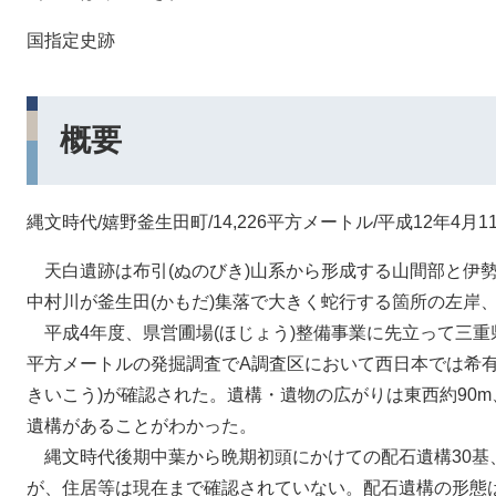
国指定史跡
概要
縄文時代/嬉野釜生田町/14,226平方メートル/平成12年4月1
天白遺跡は布引(ぬのびき)山系から形成する山間部と伊
中村川が釜生田(かもだ)集落で大きく蛇行する箇所の左岸、
平成4年度、県営圃場(ほじょう)整備事業に先立って三重県
平方メートルの発掘調査でA調査区において西日本では希有
きいこう)が確認された。遺構・遺物の広がりは東西約90m
遺構があることがわかった。
縄文時代後期中葉から晩期初頭にかけての配石遺構30基、
が、住居等は現在まで確認されていない。配石遺構の形態