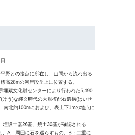
1日
勢平野との接点に所在し、山間から流れ出る
標高28mの河岸段丘上に位置する。
埋蔵文化財センターにより行われた5,490
(けう)な縄文時代の大規模配石遺構(はいせ
、南北約100mにおよび、表土下1mの地点に
埋設土器26基、焼土30基が確認される
は、A：周囲に石を巡らすもの、B：二重に