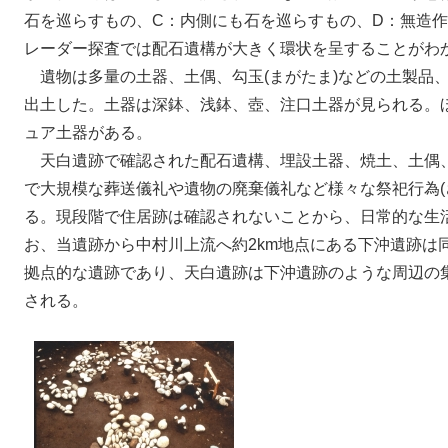
石を巡らすもの、C：内側にも石を巡らすもの、D：無造作
レーダー探査では配石遺構が大きく環状を呈することがわ
遺物は多量の土器、土偶、勾玉(まがたま)などの土製品、
出土した。土器は深鉢、浅鉢、壺、注口土器が見られる。
ュア土器がある。
天白遺跡で確認された配石遺構、埋設土器、焼土、土偶
で大規模な葬送儀礼や遺物の廃棄儀礼など様々な祭祀行為(
る。現段階で住居跡は確認されないことから、日常的な生
お、当遺跡から中村川上流へ約2km地点にある下沖遺跡は
拠点的な遺跡であり、天白遺跡は下沖遺跡のような周辺の
される。