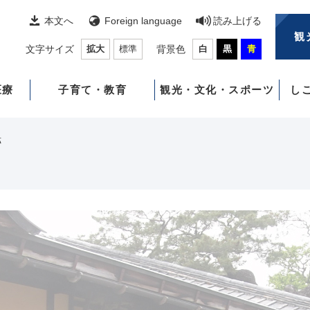
本文へ
Foreign language
読み上げる
観
文字サイズ
拡大
標準
背景色
白
黒
青
医療
子育て・教育
観光・文化・スポーツ
し
跡