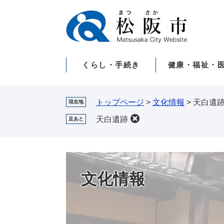
ペ
メ
ー
ニ
ジ
ュ
の
ー
先
を
くらし・手続き
健康・福祉・
頭
飛
で
ば
す。
し
て
トップページ
>
文化情報
>
天白遺
現在地
本
天白遺跡
足あと
文
へ
文化情報