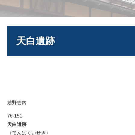
本
文
天白遺跡
嬉野管内
76-151
天白遺跡
（てんぱくいせき）