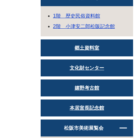
1階 歴史民俗資料館
2階 小津安二郎松阪記念館
郷土資料室
文化財センター
嬉野考古館
本居宣長記念館
松阪市美術展覧会