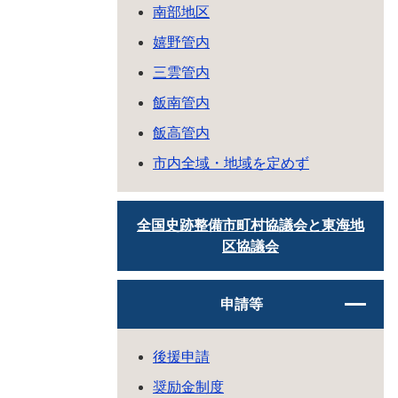
南部地区
嬉野管内
三雲管内
飯南管内
飯高管内
市内全域・地域を定めず
全国史跡整備市町村協議会と東海地
区協議会
申請等
後援申請
奨励金制度