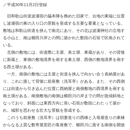
／平成30年11月2日登録
旧和歌山街道波瀬宿の脇本陣を務めた旧家で、台地の東端に位置
し波瀬宿の東の入り口の景観を形成する主要な要素となっている。
敷地は和歌山街道を挟んで南北にあり、その北は波瀬神社の立地す
る小山と、南は櫛田川岸との間に築かれた数段の石垣で区画されて
いる。
北側の敷地には、街道際に主屋、表土塀、東蔵があり、その背後
に新蔵と、東側の敷地境界を画する東土塀、西側の敷地境界を画す
る西土塀がある。
一方、南側の敷地には主屋と街道を挟んで向かい合う表納屋があ
り、これに接して背後に前座敷（洗耳亭）がある。また、その西側
には街道から引き込んだ位置に西納屋と南側敷地の西境界を画する
南土塀がある。南側敷地の南側は櫛田川の岸までの間が急傾斜地と
なっており、斜面には東西方向に長い石垣が数段にわたって築か
れ、城郭を思わせる壮大な景観を形成する。
このうち前座敷（洗耳亭）は切妻造りの西棟と入母屋造りの東棟
からなる上質な数寄屋意匠の客座敷で、櫛田川に面する南側を開放