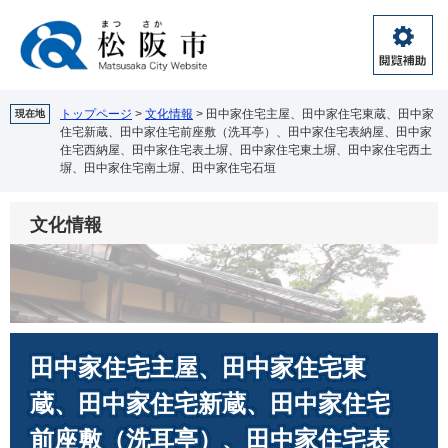
ペ
メ
ー
ニ
ジ
ュ
閲
の
ー
覧
先
を
補
頭
飛
トップページ
>
文化情報
>
田中家住宅主屋、田中家住宅東蔵、田中家
現在地
助
住宅新蔵、田中家住宅前座敷（洗耳亭）、田中家住宅表納屋、田中家
で
ば
住宅西納屋、田中家住宅表土塀、田中家住宅東土塀、田中家住宅西土
す。
し
塀、田中家住宅南土塀、田中家住宅石垣
て
本
文
文化情報
へ
本
田中家住宅主屋、田中家住宅東
文
蔵、田中家住宅新蔵、田中家住宅
前座敷（洗耳亭）、田中家住宅表