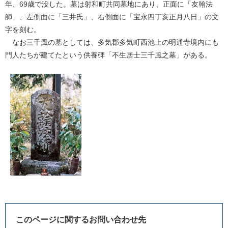
年、69歳で没した。墓は射和町共同墓地にあり、正面に「友翰法
師」、左側面に「三井氏」、右側面に「宝永四丁亥正月八日」の文
字を刻む。
なお三千風の墓としては、多気郡多気町西池上の明通寺境内にも
門人たちが建てたという供養碑「不生居士三千風之墓」がある。
このページに関するお問い合わせ先