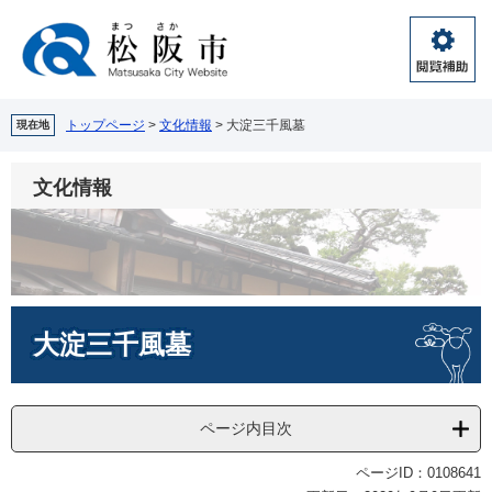
ペ
メ
ー
ニ
ジ
ュ
閲
の
ー
覧
先
を
補
頭
飛
トップページ
>
文化情報
>
大淀三千風墓
現在地
助
で
ば
す。
し
文化情報
て
本
文
へ
本
大淀三千風墓
文
ページ内目次
ページID：0108641