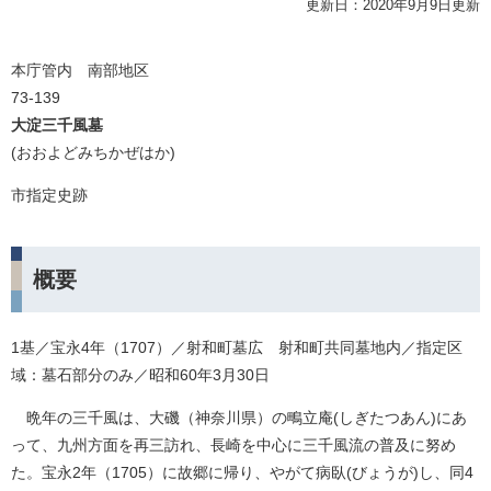
更新日：2020年9月9日更新
本庁管内 南部地区
73-139
大淀三千風墓
(おおよどみちかぜはか)
市指定史跡
概要
1基／宝永4年（1707）／射和町墓広 射和町共同墓地内／指定区
域：墓石部分のみ／昭和60年3月30日
晩年の三千風は、大磯（神奈川県）の鴫立庵(しぎたつあん)にあ
って、九州方面を再三訪れ、長崎を中心に三千風流の普及に努め
た。宝永2年（1705）に故郷に帰り、やがて病臥(びょうが)し、同4