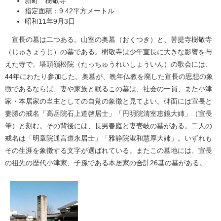
新町 樹敬寺
指定面積：9.42平方メートル
昭和11年9月3日
宣長の墓は二つある。山室の奥墓（おくつき）と、菩提寺樹敬寺
（じゅきょうじ）の墓である。樹敬寺は少年宣長に大きな影響を与
えた寺で、塔頭嶺松院（たっちゅうれいしょういん）の歌会には、
44年にわたり参加した。奥墓が、晩年仏教を廃した宣長の思想の象
徴であるならば、妻や家族と眠るこの墓は、社会の一員、また小津
家・本居家の当主としての自覚の象徴と見てよい。碑面には宣長と
妻勝の戒名「高岳院石上道啓居士」「円明院清室恵鏡大姉」（宣長
筆）と刻む。その背後には、長男春庭と妻壱岐の墓がある。二人の
戒名は「明章院通言道永居士」「雅静院淑和慧厚大姉」。いずれも
その生涯を象徴する文字が選ばれている。またこの墓地には、宣長
の祖先の歴代小津家、子孫である本居家の合計26基の墓がある。