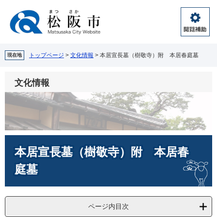
ペ
メ
ー
ニ
ジ
ュ
閲
の
ー
覧
先
を
補
頭
飛
トップページ
>
文化情報
>
本居宣長墓（樹敬寺）附 本居春庭墓
現在地
助
で
ば
す。
し
文化情報
て
本
文
へ
本
本居宣長墓（樹敬寺）附 本居春
文
庭墓
ページ内目次