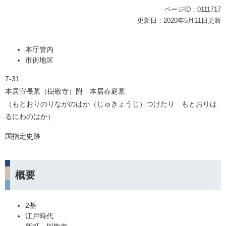
ページID：0111717
更新日：2020年5月11日更新
本庁管内
市街地区
7-31
本居宣長墓（樹敬寺）附 本居春庭墓
（もとおりのりながのはか（じゅきょうじ）つけたり もとおりは
るにわのはか）
国指定史跡
概要
2基
江戸時代