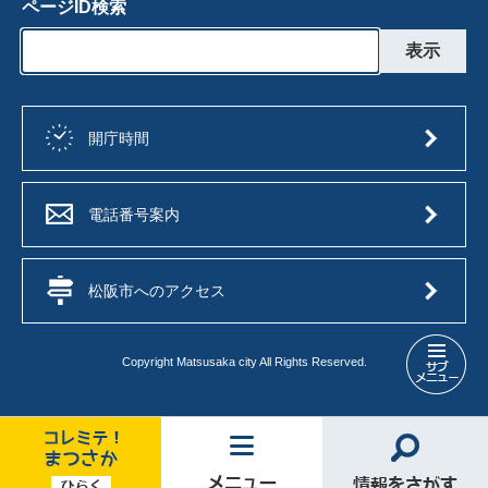
ページID検索
開庁時間
電話番号案内
松阪市へのアクセス
Copyright Matsusaka city All Rights Reserved.
文
化
情
報
メ
コ
メ
情