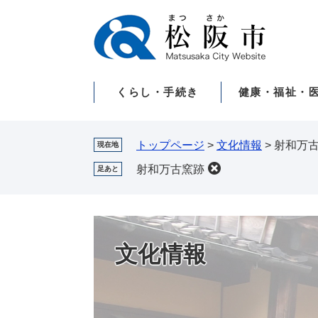
ペ
メ
ー
ニ
ジ
ュ
の
ー
先
を
くらし・手続き
健康・福祉・
頭
飛
で
ば
す。
し
て
トップページ
>
文化情報
>
射和万
現在地
本
射和万古窯跡
足あと
文
へ
文化情報