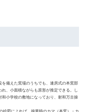
設を備えた窯場のうちでも、連房式の本窯部
われ、小面積ながらも原形が推定できる。し
射和小学校の敷地になっており、射和万古操
）の絵図によれば、操業時のカマ（本窯）・カ