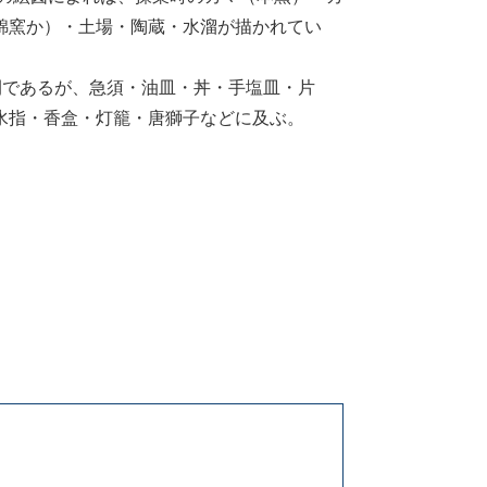
錦窯か）・土場・陶蔵・水溜が描かれてい
期間であるが、急須・油皿・丼・手塩皿・片
水指・香盒・灯籠・唐獅子などに及ぶ。