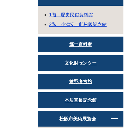
1階 歴史民俗資料館
2階 小津安二郎松阪記念館
郷土資料室
文化財センター
嬉野考古館
本居宣長記念館
松阪市美術展覧会