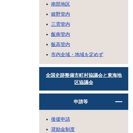
南部地区
嬉野管内
三雲管内
飯南管内
飯高管内
市内全域・地域を定めず
全国史跡整備市町村協議会と東海地
区協議会
申請等
後援申請
奨励金制度