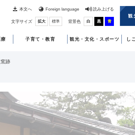
本文へ
Foreign language
読み上げる
観
文字サイズ
拡大
標準
背景色
白
黒
青
医療
子育て・教育
観光・文化・スポーツ
し
古窯跡