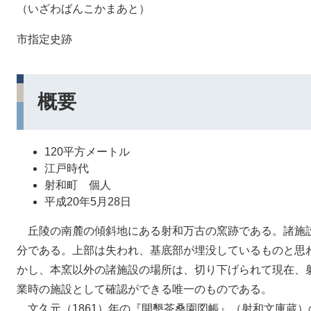
（いざわばんこかまあと）
市指定史跡
概要
120平方メートル
江戸時代
射和町 個人
平成20年5月28日
丘陵の南麓の傾斜地にある射和万古の窯跡である。諸施
分である。上部は失われ、基底部が埋没しているものと思
かし、本窯以外の諸施設の場所は、切り下げられて現在、
業時の施設として確認ができる唯一のものである。
文久元（1861）年の『開墾茶桑園図帳』（射和文庫蔵