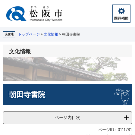
ペ
メ
ー
ニ
ジ
ュ
閲
の
ー
覧
先
を
補
頭
飛
トップページ
>
文化情報
>
朝田寺書院
現在地
助
で
ば
す。
し
文化情報
て
本
文
へ
本
朝田寺書院
文
ページ内目次
ページID：0111781