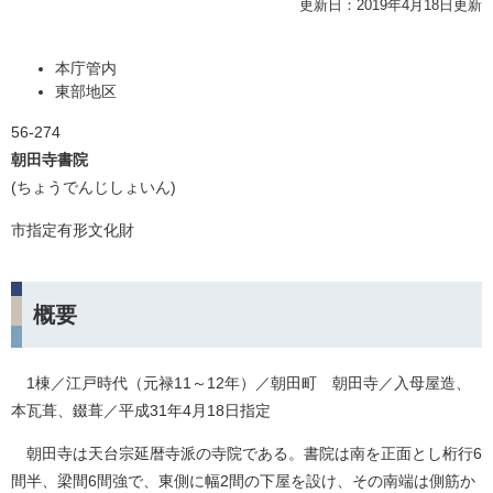
更新日：2019年4月18日更新
本庁管内
東部地区
56-274
朝田寺書院
(ちょうでんじしょいん)
市指定有形文化財
概要
1棟／江戸時代（元禄11～12年）／朝田町 朝田寺／入母屋造、
本瓦葺、錣葺／平成31年4月18日指定
朝田寺は天台宗延暦寺派の寺院である。書院は南を正面とし桁行6
間半、梁間6間強で、東側に幅2間の下屋を設け、その南端は側筋か