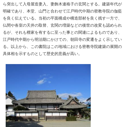
ら突出して入母屋造妻入、妻飾木連格子の玄関とする。建築年代が
明確であり、本堂、山門と合わせて江戸時代中期の密教寺院の伽藍
を良く伝えている。当初の平面構成や構造部材を良く残す一方で、
仏間や各室の天井の取替、玄関の増築などの後世の改変も認められ
るが、それも檀家を有するに至った事との関連によるものであり、
江戸時代中期から明治期にかけての、朝田寺の変遷をよく示してい
る。以上から、この書院はこの地域における密教寺院建築の展開の
具体相を示すものとして歴史的意義が高い。