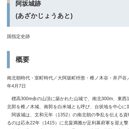
阿坂城跡
(あざかじょうあと)
国指定史跡
概要
南北朝時代・室町時代／大阿坂町枡形・椎ノ木谷・井戸谷／指
年4月7日
標高300m余の山頂に築かれた山城で、南北300m、東西
北郭を椎ノ木城、南郭を白米城とも呼び、台状地を中心に
阿坂城は、文和元年（1352）の南北朝の争乱を伝える
るのは応永22年（1415）に北畠満雅が足利幕府軍を迎え