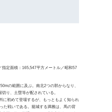
定面積：165,547平方メートル／昭和57
150mの範囲に及ぶ。南北2つの郭からなり、
堀切り、土塁等が配されている。
資料に初めて登場するが、もっともよく知られ
撃った戦いである。籠城する満雅は、馬の背