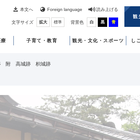
本文へ
Foreign language
読み上げる
観
文字サイズ
拡大
標準
背景色
白
黒
青
医療
子育て・教育
観光・文化・スポーツ
し
跡 附 高城跡 枳城跡