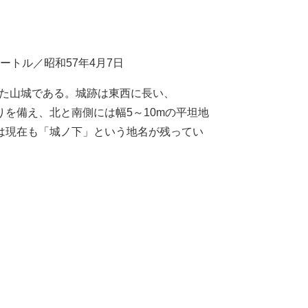
ートル／昭和57年4月7日
れた山城である。城跡は東西に長い、
りを備え、北と南側には幅5～10mの平坦地
は現在も「城ノ下」という地名が残ってい