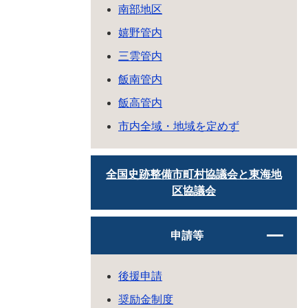
南部地区
嬉野管内
三雲管内
飯南管内
飯高管内
市内全域・地域を定めず
全国史跡整備市町村協議会と東海地
区協議会
申請等
後援申請
奨励金制度