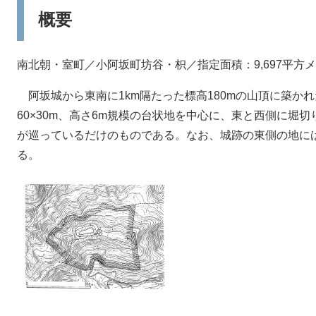
概要
南北朝・室町／小阿坂町坊谷・枳／指定面積：9,697平方メ
阿坂城から東南に1km隔たった標高180mの山頂に築か
60×30m、高さ6m規模の台状地を中心に、東と西側に堀切
が巡っているだけのものである。なお、城跡の東側の地に
る。