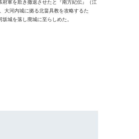
幕府軍を欺き撤退させたと『南方紀伝』（江
）、大河内城に拠る北畠具教を攻略するた
阿坂城を落し廃城に至らしめた。