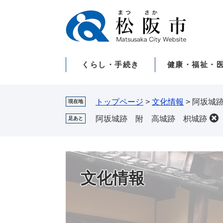
ペ
メ
ー
ニ
ジ
ュ
の
ー
先
を
くらし・手続き
健康・福祉・
頭
飛
で
ば
す。
し
て
トップページ
>
文化情報
>
阿坂城
現在地
本
阿坂城跡 附 高城跡 枳城跡
足あと
文
へ
文化情報