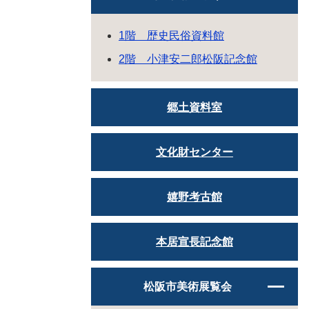
1階 歴史民俗資料館
2階 小津安二郎松阪記念館
郷土資料室
文化財センター
嬉野考古館
本居宣長記念館
松阪市美術展覧会