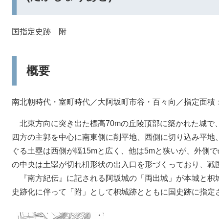
国指定史跡 附
概要
南北朝時代・室町時代／大阿坂町市谷・百々向／指定面積：31
北東方向に突き出た標高70mの丘陵頂部に築かれた城で、東
四方の主郭を中心に南東側に削平地、西側に切り込み平地
ぐる土塁は西側が幅15mと広く、他は5mと狭いが、外側で
の中央は土塁が切れ枡形状の出入口を形づくっており、戦
『南方紀伝』に記される阿坂城の「両出城」が本城と枳
史跡化に伴って「附」として枳城跡とともに国史跡に指定