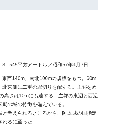
,545平方メートル／昭和57年4月7日
西140m、南北100mの規模をもつ。60m
、北東側に二重の堀切りを配する。主郭をめ
の高さは10mにも達する。主郭の東辺と西辺
国期の城の特徴を備えている。
城と考えられるところから、阿坂城の国指定
されるに至った。