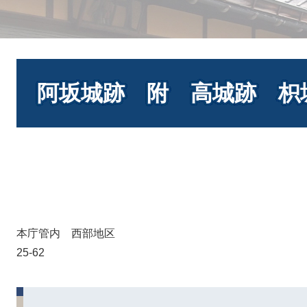
本
文
阿坂城跡 附 高城跡 枳
本庁管内 西部地区
25-62