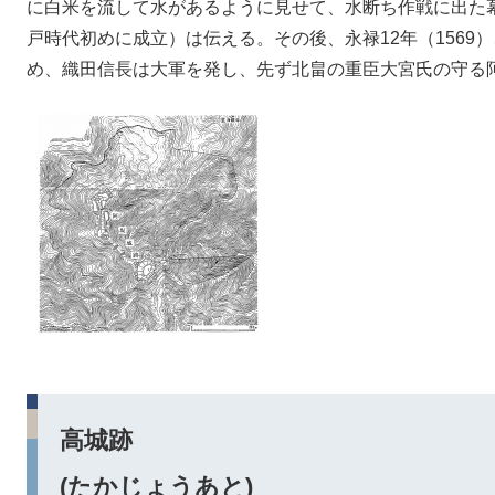
に白米を流して水があるように見せて、水断ち作戦に出た
戸時代初めに成立）は伝える。その後、永禄12年（1569
め、織田信長は大軍を発し、先ず北畠の重臣大宮氏の守る
高城跡
(たかじょうあと)