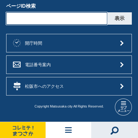
ページID検索
開庁時間
電話番号案内
松阪市へのアクセス
Copyright Matsusaka city All Rights Reserved.
松
阪
市
の
コ
コ
メ
情