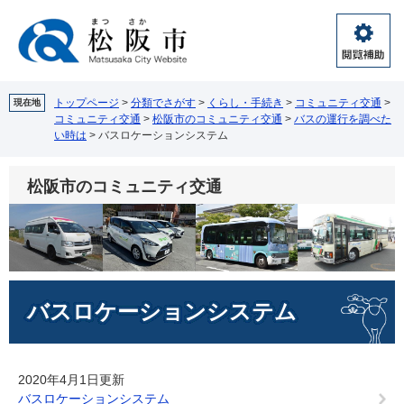
ペ
メ
ー
ニ
ジ
ュ
閲
の
ー
覧
先
を
補
頭
飛
トップページ
>
分類でさがす
>
くらし・手続き
>
コミュニティ交通
>
現在地
助
コミュニティ交通
>
松阪市のコミュニティ交通
>
バスの運行を調べた
で
ば
い時は
>
バスロケーションシステム
す。
し
て
本
松阪市のコミュニティ交通
文
へ
本
バスロケーションシステム
文
2020年4月1日更新
バスロケーションシステム