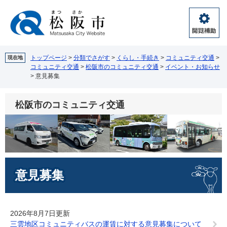
ペ
メ
ー
ニ
ジ
ュ
閲
の
ー
覧
先
を
補
頭
飛
トップページ
>
分類でさがす
>
くらし・手続き
>
コミュニティ交通
>
現在地
助
コミュニティ交通
>
松阪市のコミュニティ交通
>
イベント・お知らせ
で
ば
>
意見募集
す。
し
て
本
松阪市のコミュニティ交通
文
へ
本
意見募集
文
2026年8月7日更新
三雲地区コミュニティバスの運賃に対する意見募集について