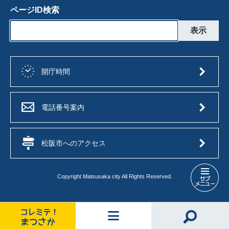
ページID検索
開庁時間
電話番号案内
松阪市へのアクセス
Copyright Matsusaka city All Rights Reserved.
松
阪
市
の
コ
コ
メ
情