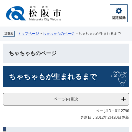
ペ
メ
ー
ニ
ジ
ュ
閲
の
ー
覧
先
を
補
頭
飛
トップページ
>
ちゃちゃものページ
>
ちゃちゃもが生まれるまで
現在地
助
で
ば
す。
し
て
ちゃちゃものページ
本
文
本
へ
ちゃちゃもが生まれるまで
文
ページ内目次
ページID：0112796
更新日：2012年2月20日更新