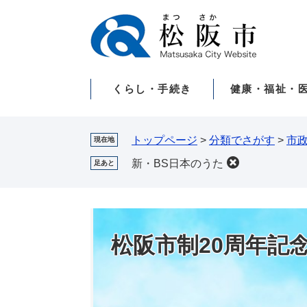
ペ
メ
ー
ニ
ジ
ュ
の
ー
先
を
くらし・手続き
健康・福祉・
頭
飛
で
ば
す。
し
て
トップページ
>
分類でさがす
>
市
現在地
本
新・BS日本のうた
足あと
文
へ
松阪市制20周年記