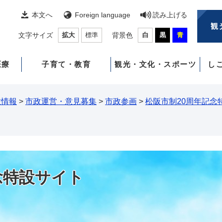
本文へ
Foreign language
読み上げる
観
文字サイズ
拡大
標準
背景色
白
黒
青
医療
子育て・教育
観光・文化・スポーツ
し
政情報
>
市政運営・意見募集
>
市政参画
>
松阪市制20周年記念
念特設サイト