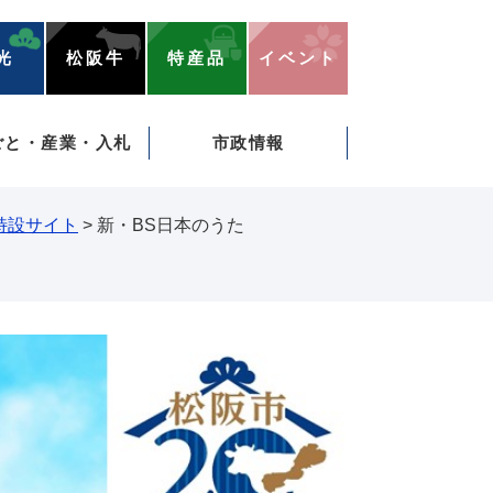
光
松阪牛
特産品
イベント
ごと・産業・入札
市政情報
特設サイト
>
新・BS日本のうた