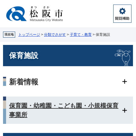
ペ
メ
ー
ニ
ジ
ュ
閲
の
ー
覧
先
を
補
頭
飛
トップページ
>
分類でさがす
>
子育て・教育
>
保育施設
現在地
助
で
ば
す。
し
本
保育施設
て
文
本
文
へ
新着情報
保育園・幼稚園・こども園・小規模保育
事業所