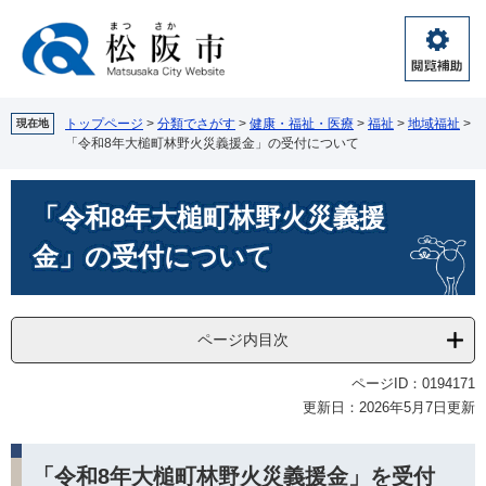
ペ
メ
ー
ニ
ジ
ュ
閲
の
ー
覧
先
を
補
頭
飛
トップページ
>
分類でさがす
>
健康・福祉・医療
>
福祉
>
地域福祉
>
現在地
助
「令和8年大槌町林野火災義援金」の受付について
で
ば
す。
し
本
て
「令和8年大槌町林野火災義援
文
本
文
金」の受付について
へ
ページ内目次
ページID：0194171
更新日：2026年5月7日更新
「令和8年大槌町林野火災義援金」を受付