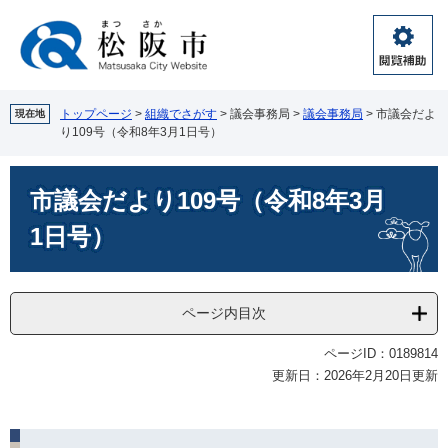
ペ
メ
ー
ニ
ジ
ュ
閲
の
ー
覧
先
を
補
頭
飛
トップページ
>
組織でさがす
>
議会事務局
>
議会事務局
>
市議会だよ
現在地
助
り109号（令和8年3月1日号）
で
ば
す。
し
本
て
市議会だより109号（令和8年3月
文
本
文
1日号）
へ
ページ内目次
ページID：0189814
更新日：2026年2月20日更新