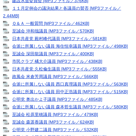
建設水道委員会 [MP3ファイル／376KB]
１１月定例会の議決結果と各議員の賛否 [MP3ファイル／
2.44MB]
Ｑ＆Ａ 一般質問 [MP3ファイル／462KB]
至誠会 沖和哉議員 [MP3ファイル／570KB]
日本共産党 殿村峰代議員 [MP3ファイル／581KB]
会派に所属しない議員 海住恒幸議員 [MP3ファイル／498KB]
至誠会 深田龍議員 [MP3ファイル／400KB]
市民クラブ 橘大介議員 [MP3ファイル／438KB]
日本共産党 久松倫生議員 [MP3ファイル／555KB]
政風会 米倉芳周議員 [MP3ファイル／566KB]
会派に所属しない議員 西口真理議員 [MP3ファイル／563KB]
会派に所属しない議員 田中正浩議員 [MP3ファイル／515KB]
公明党 奥出かよ子議員 [MP3ファイル／485KB]
会派に所属しない議員 森本哲生議員 [MP3ファイル／580KB]
至誠会 松原里穂議員 [MP3ファイル／479KB]
至誠会 森遥香議員 [MP3ファイル／624KB]
公明党 小野建二議員 [MP3ファイル／532KB]