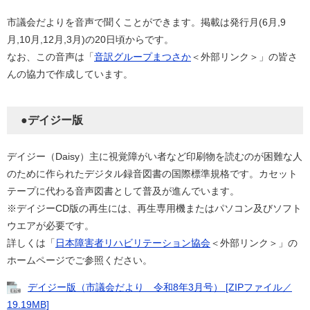
市議会だよりを音声で聞くことができます。掲載は発行月(6月,9
月,10月,12月,3月)の20日頃からです。
なお、この音声は「
音訳グループまつさか
＜外部リンク＞」の皆さ
んの協力で作成しています。
●デイジー版
デイジー（Daisy）主に視覚障がい者など印刷物を読むのが困難な人
のために作られたデジタル録音図書の国際標準規格です。カセット
テープに代わる音声図書として普及が進んでいます。
※デイジーCD版の再生には、再生専用機またはパソコン及びソフト
ウエアが必要です。
詳しくは「
日本障害者リハビリテーション協会
＜外部リンク＞」の
ホームページでご参照ください。
デイジー版（市議会だより 令和8年3月号） [ZIPファイル／
19.19MB]