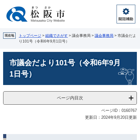
ペ
メ
ー
ニ
ジ
ュ
閲
の
ー
覧
先
を
補
頭
飛
トップページ
>
組織でさがす
>
議会事務局
>
議会事務局
>
市議会だよ
現在地
助
り101号（令和6年9月1日号）
で
ば
す。
し
本
て
市議会だより101号（令和6年9月
文
本
文
1日号）
へ
ページ内目次
ページID：0160767
更新日：2024年9月20日更新