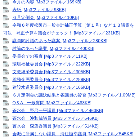
今月の内容 [Mp3ファイル／169KB]
表紙 [Mp3ファイル／98KB]
６月定例会 [Mp3ファイル／10KB]
令和６年度松阪市一般会計補正予算（第１号）など１３議案を
可決 補正予算を議会がチェック！ [Mp3ファイル／231KB]
議員間討議のあった議案 [Mp3ファイル／280KB]
討論のあった議案 [Mp3ファイル／400KB]
委員会での審査 [Mp3ファイル／11KB]
環境福祉委員会 [Mp3ファイル／222KB]
文教経済委員会 [Mp3ファイル／305KB]
総務企画委員会 [Mp3ファイル／289KB]
建設水道委員会 [Mp3ファイル／165KB]
６月定例会の議決結果と各議員の賛否 [Mp3ファイル／1.09MB]
Q＆A 一般質問 [Mp3ファイル／463KB]
蒼水会 野呂一平議員 [Mp3ファイル／463KB]
蒼水会 沖和哉議員 [Mp3ファイル／546KB]
蒼水会 森遥香議員 [Mp3ファイル／514KB]
会派に所属しない議員 海住恒幸議員 [Mp3ファイル／545KB]