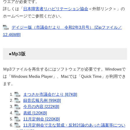
ウエアが必要です。
詳しくは「
日本障害者リハビリテーション協会
＜外部リンク＞」の
ホームページでご参照ください。
デイジー版（市議会だより 令和2年3月号） [Zipファイル／
12.46MB]
●Mp3版
Ｍp3ファイルを再生するにはソフトウェアが必要です。Windowsで
は「Windows Media Player」、Macでは「Quick Time」が利用でき
ます。
まつさか市議会だより [87KB]
録音広報凡例 [99KB]
今月の内容 [222KB]
表紙 [120KB]
11月定例会 [220KB]
11月定例会で主な賛成・反対討論のあった議案等につい