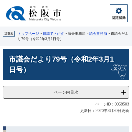
ペ
メ
ー
ニ
ジ
ュ
閲
の
ー
覧
先
を
補
頭
飛
トップページ
>
組織でさがす
>
議会事務局
>
議会事務局
>
市議会だよ
現在地
助
り79号（令和2年3月1日号）
で
ば
す。
し
本
て
市議会だより79号（令和2年3月1
文
本
文
日号）
へ
ページ内目次
ページID：0058503
更新日：2020年3月30日更新