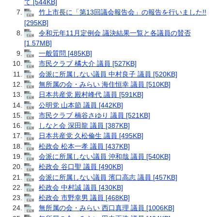
て [544KB]
竹上市長に「第13回議会報告会」の報告を行いました!!
[295KB]
令和元年11月定例会 議決結果一覧と各議員の賛否
[1.57MB]
一般質問 [485KB]
市民クラブ 橘大介 議員 [527KB]
会派に所属しない議員 中村良子 議員 [520KB]
無所属の会・みらい 海住恒幸 議員 [510KB]
日本共産党 殿村峰代 議員 [591KB]
公明党 山本節 議員 [442KB]
市民クラブ 楠谷さゆり 議員 [521KB]
しなと会 深田龍 議員 [387KB]
日本共産党 久松倫生 議員 [495KB]
松政会 松本一孝 議員 [437KB]
会派に所属しない議員 沖和哉 議員 [540KB]
松政会 谷口聖 議員 [490KB]
会派に所属しない議員 濱口高志 議員 [457KB]
松政会 中村誠 議員 [430KB]
松政会 市野幸男 議員 [468KB]
無所属の会・みらい 西口真理 議員 [1006KB]