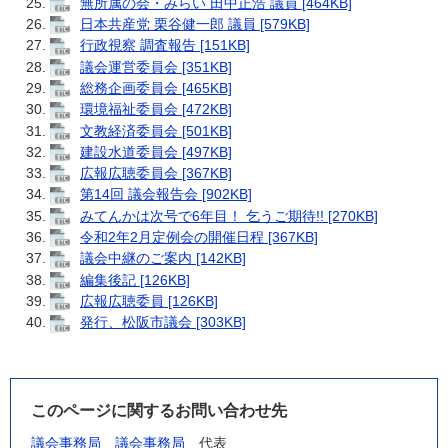
無所属の会・みらい 田中正浩 議員 [464KB]
日本共産党 栗谷健一郎 議員 [579KB]
行政視察 調査報告 [151KB]
議会運営委員会 [351KB]
総務企画委員会 [465KB]
環境福祉委員会 [472KB]
文教経済委員会 [501KB]
建設水道委員会 [497KB]
広報広聴委員会 [367KB]
第14回 議会報告会 [902KB]
みてんかは次号で6年目！ 乞うご期待!! [270KB]
令和2年2月定例会の開催日程 [367KB]
議会中継のご案内 [142KB]
編集後記 [126KB]
広報広聴委員 [126KB]
発行、松阪市議会 [303KB]
このページに関するお問い合わせ先
議会事務局
議会事務局
代表