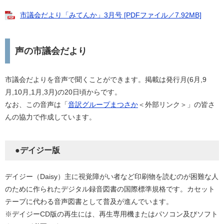
市議会だより「みてんか」3月号 [PDFファイル／7.92MB]
声の市議会だより
市議会だよりを音声で聞くことができます。掲載は発行月(6月,9
月,10月,1月,3月)の20日頃からです。
なお、この音声は「
音訳グループまつさか
＜外部リンク＞」の皆さ
んの協力で作成しています。
●デイジー版
デイジー（Daisy）主に視覚障がい者など印刷物を読むのが困難な人
のために作られたデジタル録音図書の国際標準規格です。カセット
テープに代わる音声図書として普及が進んでいます。
※デイジーCD版の再生には、再生専用機またはパソコン及びソフト