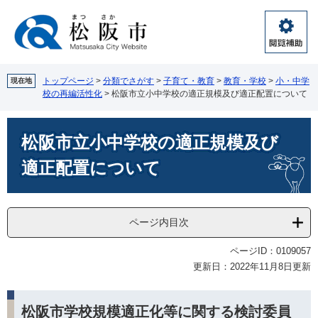
ペ
メ
ー
ニ
ジ
ュ
閲
の
ー
覧
先
を
補
頭
飛
トップページ
>
分類でさがす
>
子育て・教育
>
教育・学校
>
小・中学
現在地
助
校の再編活性化
>
松阪市立小中学校の適正規模及び適正配置について
で
ば
す。
し
本
て
松阪市立小中学校の適正規模及び
文
本
文
適正配置について
へ
ページ内目次
ページID：0109057
更新日：2022年11月8日更新
松阪市学校規模適正化等に関する検討委員