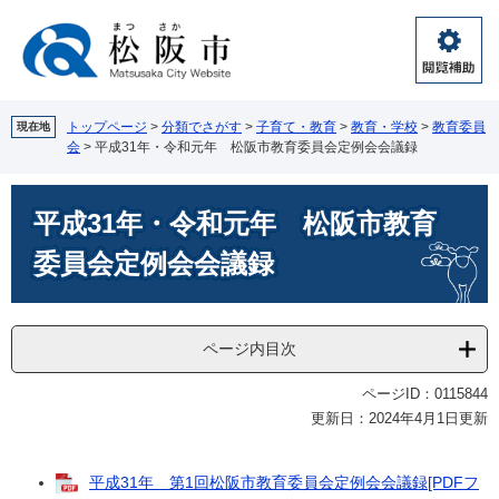
ペ
メ
ー
ニ
ジ
ュ
閲
の
ー
覧
先
を
補
頭
飛
トップページ
>
分類でさがす
>
子育て・教育
>
教育・学校
>
教育委員
現在地
助
会
>
平成31年・令和元年 松阪市教育委員会定例会会議録
で
ば
す。
し
本
て
平成31年・令和元年 松阪市教育
文
本
文
委員会定例会会議録
へ
ページ内目次
ページID：0115844
更新日：2024年4月1日更新
平成31年 第1回松阪市教育委員会定例会会議録[PDFフ