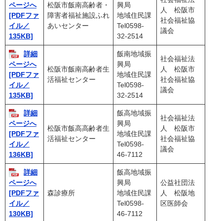
松阪市飯南高齢者・
興局
ページへ
人 松阪市
障害者福祉施設ふれ
地域住民課
[PDFファ
社会福祉協
あいセンター
Tel0598-
イル／
議会
32-2514
135KB]
詳細
飯南地域振
社会福祉法
興局
ページへ
松阪市飯南高齢者生
人 松阪市
地域住民課
[PDFファ
活福祉センター
社会福祉協
Tel0598-
イル／
議会
32-2514
135KB]
詳細
飯高地域振
社会福祉法
興局
ページへ
松阪市飯高高齢者生
人 松阪市
地域住民課
[PDFファ
活福祉センター
社会福祉協
Tel0598-
イル／
議会
46-7112
136KB]
詳細
飯高地域振
興局
公益社団法
ページへ
森診療所
地域住民課
人 松阪地
[PDFファ
Tel0598-
区医師会
イル／
46-7112
130KB]