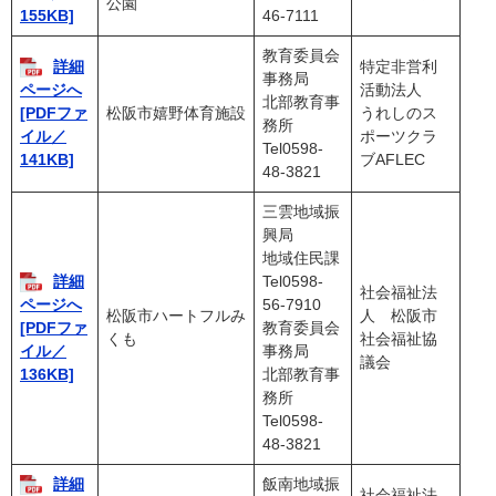
公園
46-7111
155KB]
教育委員会
詳細
特定非営利
事務局
活動法人
ページへ
北部教育事
松阪市嬉野体育施設
うれしのス
[PDFファ
務所
ポーツクラ
イル／
Tel0598-
ブAFLEC
141KB]
48-3821
三雲地域振
興局
地域住民課
詳細
Tel0598-
社会福祉法
56-7910
ページへ
松阪市ハートフルみ
人 松阪市
教育委員会
[PDFファ
くも
社会福祉協
事務局
イル／
議会
北部教育事
136KB]
務所
Tel0598-
48-3821
詳細
飯南地域振
社会福祉法