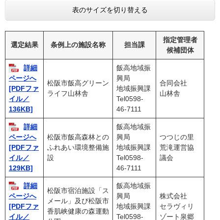
表のサイズを切り替える
指定管理者
選定結果
条例上の施設名称
担当課
候補団体
詳細
飯高地域振
興局
ページへ
松阪市飯高グリーン
合同会社
地域振興課
[PDFファ
ライフ山林舎
山林舎
Tel0598-
イル／
46-7111
136KB]
詳細
飯高地域振
松阪市飯高森林との
興局
つつじの里
ページへ
ふれあい環境整備施
地域振興課
荒滝運営協
[PDFファ
設
Tel0598-
議会
イル／
46-7111
129KB]
詳細
飯高地域振
松阪市宿泊施設「ス
興局
株式会社
ページへ
メール」及び松阪市
地域振興課
セラヴィリ
[PDFファ
香肌峡健康の森運動
Tel0598-
ゾート泉郷
イル／