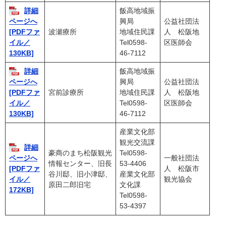
詳細
飯高地域振
興局
公益社団法
ページへ
波瀬療所
地域住民課
人 松阪地
[PDFファ
Tel0598-
区医師会
イル／
46-7112
130KB]
詳細
飯高地域振
興局
公益社団法
ページへ
宮前診療所
地域住民課
人 松阪地
[PDFファ
Tel0598-
区医師会
イル／
46-7112
130KB]
産業文化部
観光交流課
詳細
豪商のまち松阪観光
Tel0598-
一般社団法
ページへ
情報センター、旧長
53-4406
人 松阪市
[PDFファ
谷川邸、旧小津邸、
産業文化部
観光協会
イル／
原田二郎旧宅
文化課
172KB]
Tel0598-
53-4397