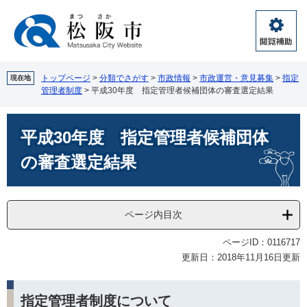
ペ
メ
ー
ニ
ジ
ュ
閲
の
ー
覧
先
を
補
頭
飛
トップページ
>
分類でさがす
>
市政情報
>
市政運営・意見募集
>
指定
現在地
助
管理者制度
>
平成30年度 指定管理者候補団体の審査選定結果
で
ば
す。
し
本
て
平成30年度 指定管理者候補団体
文
本
文
の審査選定結果
へ
ページ内目次
ページID：0116717
更新日：2018年11月16日更新
指定管理者制度について