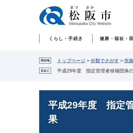
ペ
メ
ー
ニ
ジ
ュ
の
ー
先
を
くらし・手続き
健康・福祉・
頭
飛
で
ば
す。
し
て
トップページ
>
分類でさがす
>
市
現在地
本
平成29年度 指定管理者候補団体
足あと
文
へ
本
文
平成29年度 指定
果