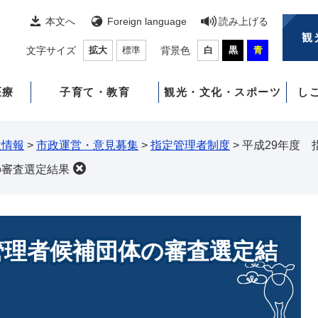
本文へ
Foreign language
読み上げる
観
文字サイズ
拡大
標準
背景色
白
黒
青
医療
子育て・教育
観光・文化・スポーツ
し
政情報
>
市政運営・意見募集
>
指定管理者制度
>
平成29年度
の審査選定結果
管理者候補団体の審査選定結