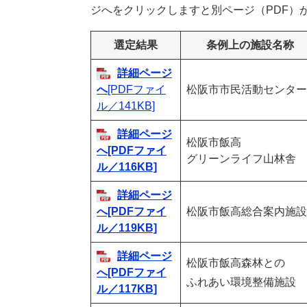
ジへをクリックしますと別ページ（PDF）
選定結果
条例上の施設名称
詳細ページ
へ
[PDFファイ
松阪市市民活動センター
ル／141KB]
詳細ページ
松阪市飯高
へ[PDFファイ
グリーンライフ山林舎
ル／116KB]
詳細ページ
へ[PDFファイ
松阪市飯高総合案内施設
ル／119KB]
詳細ページ
松阪市飯高森林との
へ[PDFファイ
ふれあい環境整備施設
ル／117KB]