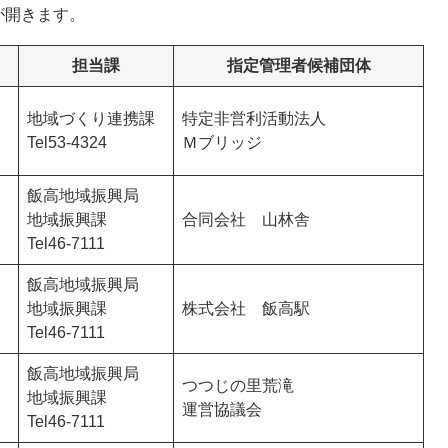
が開きます。
担当課
指定管理者候補団体
地域づくり連携課
特定非営利活動法人
Tel53-4324
Ｍブリッジ
飯高地域振興局
地域振興課
合同会社 山林舎
Tel46-7111
飯高地域振興局
地域振興課
株式会社 飯高駅
Tel46-7111
飯高地域振興局
つつじの里荒滝
地域振興課
運営協議会
Tel46-7111