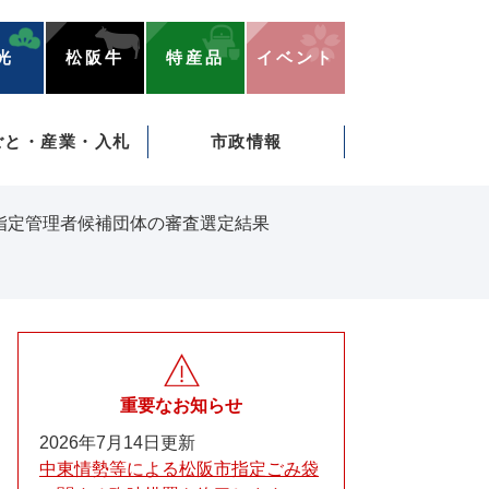
光
松阪牛
特産品
イベント
ごと・産業・入札
市政情報
 指定管理者候補団体の審査選定結果
重要なお知らせ
2026年7月14日更新
中東情勢等による松阪市指定ごみ袋