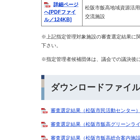
詳細ページ
松阪市飯高地域資源活用
へ[PDFファイ
交流施設
ル／124KB]
※上記指定管理対象施設の審査選定結果に
下さい。
※指定管理者候補団体は、議会での議決後
ダウンロードファイ
審査選定結果（松阪市民活動センター）[P
審査選定結果（松阪市飯高グリーンライフ山
審査選定結果（松阪市飯高総合案内施設）[