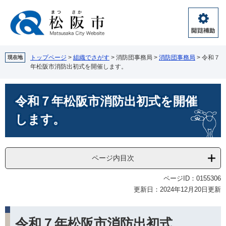
ペ
メ
ー
ニ
ジ
ュ
閲
の
ー
覧
先
を
補
頭
飛
トップページ
>
組織でさがす
>
消防団事務局
>
消防団事務局
>
令和７
現在地
助
年松阪市消防出初式を開催します。
で
ば
す。
し
本
て
令和７年松阪市消防出初式を開催
文
本
文
します。
へ
ページ内目次
ページID：0155306
更新日：2024年12月20日更新
令和７年松阪市消防出初式