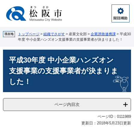
ペ
メ
ー
ニ
ジ
ュ
閲
の
ー
覧
先
を
補
頭
飛
トップページ
>
組織でさがす
>
産業文化部
>
企業誘致連携課
>
平成30
現在地
助
年度 中小企業ハンズオン支援事業の支援事業者が決まりました！
で
ば
す。
し
本
て
平成30年度 中小企業ハンズオン
文
本
文
支援事業の支援事業者が決まりま
へ
した！
ページ内目次
ページID：0111989
更新日：2018年5月23日更新