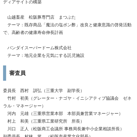
ディアサイトの構築
山越畜産 松阪豚専門店 まつぶた
テーマ：既存商品「魔法の塩ポン酢」改良と健康意識の啓発活動
で、高齢者の健康寿命伸長計画
バンダイスーパードーム株式会社
テーマ：地元企業を元気にする託児施設
審査員
委員長 西村 訓弘（三重大学 副学長）
竹村 初美（グレーター・ナゴヤ・イニシアティブ協議会 ゼネ
ラル・マネージャー）
河内 元雄（三重県営業本部 本部員兼営業マネージャー）
村上 和美（三重県工業研究所 所長）
川口 正人（松阪商工会議所 事務局長兼中小企業相談所長）
副委員長 村林 篤 （松阪市産業文化部長）