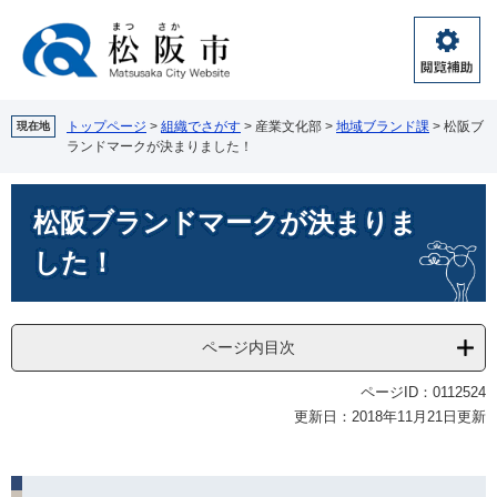
ペ
メ
ー
ニ
ジ
ュ
閲
の
ー
覧
先
を
補
頭
飛
トップページ
>
組織でさがす
>
産業文化部
>
地域ブランド課
>
松阪ブ
現在地
助
ランドマークが決まりました！
で
ば
す。
し
本
て
松阪ブランドマークが決まりま
文
本
文
した！
へ
ページ内目次
ページID：0112524
更新日：2018年11月21日更新