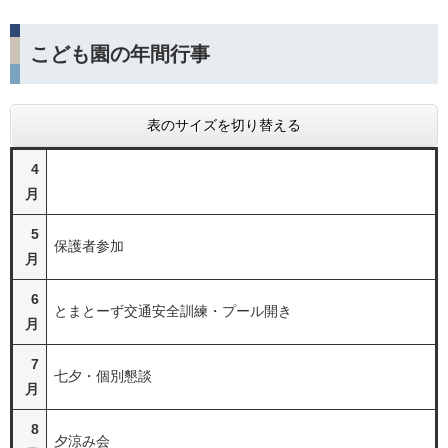
こども園の年間行事
表のサイズを切り替える
4
月
5
保護者参加
月
6
とまとーず交通安全訓練・プール開き
月
7
七夕・個別懇談
月
8
夕涼み会