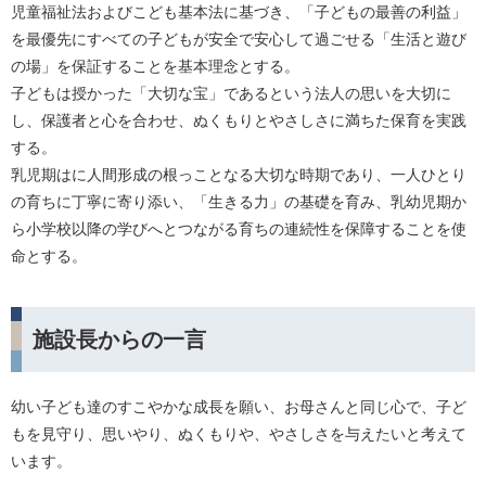
児童福祉法およびこども基本法に基づき、「子どもの最善の利益」
を最優先にすべての子どもが安全で安心して過ごせる「生活と遊び
の場」を保証することを基本理念とする。
子どもは授かった「大切な宝」であるという法人の思いを大切に
し、保護者と心を合わせ、ぬくもりとやさしさに満ちた保育を実践
する。
乳児期はに人間形成の根っことなる大切な時期であり、一人ひとり
の育ちに丁寧に寄り添い、「生きる力」の基礎を育み、乳幼児期か
ら小学校以降の学びへとつながる育ちの連続性を保障することを使
命とする。
施設長からの一言
幼い子ども達のすこやかな成長を願い、お母さんと同じ心で、子ど
もを見守り、思いやり、ぬくもりや、やさしさを与えたいと考えて
います。