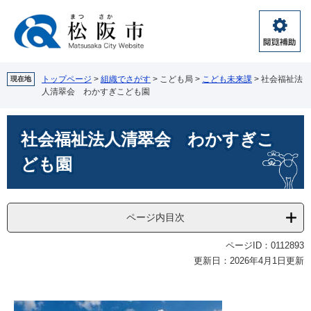
ペ
メ
ー
ニ
ジ
ュ
閲
の
ー
覧
先
を
補
頭
飛
トップページ
>
組織でさがす
>
こども局
>
こども未来課
>
社会福祉法
現在地
助
人清翠会 わかすぎこども園
で
ば
す。
し
本
て
社会福祉法人清翠会 わかすぎこ
文
本
文
ども園
へ
ページ内目次
ページID：0112893
更新日：2026年4月1日更新