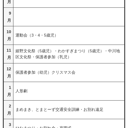
月
9
月
10
運動会（3・4・5歳児）
月
11
嬉野文化祭（5歳児）・わかすぎまつり（5歳児）・中川地
区文化祭・保護者参加（乳児）
月
12
保護者参加（幼児）クリスマス会
月
1
人形劇
月
2
まめまき、とまとーず交通安全訓練・お別れ遠足
月
3