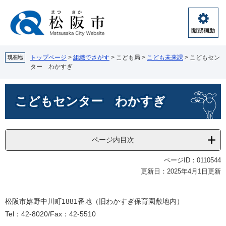
ペ
メ
ー
ニ
ジ
ュ
閲
の
ー
覧
先
を
補
頭
飛
トップページ
>
組織でさがす
>
こども局
>
こども未来課
>
こどもセン
現在地
助
ター わかすぎ
で
ば
す。
し
本
て
こどもセンター わかすぎ
文
本
文
へ
ページ内目次
ページID：0110544
更新日：2025年4月1日更新
松阪市嬉野中川町1881番地（旧わかすぎ保育園敷地内）
Tel：42-8020/Fax：42-5510