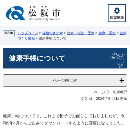
ペ
メ
ー
ニ
ジ
ュ
閲
の
ー
覧
先
を
補
頭
飛
トップページ
>
分類でさがす
>
健康・福祉・医療
>
健康・医療
>
健康
現在地
助
づくり情報
>
健康手帳について
で
ば
す。
し
本
て
健康手帳について
文
本
文
へ
ページ内目次
ページID：0109827
更新日：2024年4月1日更新
健康手帳については、これまで冊子でお配りしておりましたが、令
和5年4月からご自身でダウンロードするように変更になりました。