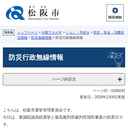
ペ
メ
ー
ニ
ジ
ュ
閲
の
ー
覧
先
を
補
頭
飛
トップページ
>
分類でさがす
>
くらし・手続き
>
防災・安全・消費生
現在地
助
活情報
>
防災無線情報
>
防災行政無線情報
で
ば
す。
し
本
て
防災行政無線情報
文
本
文
へ
ページ内目次
ページID：0189242
更新日：2026年2月8日更新
こちらは、松阪市選挙管理委員会です。
今日は、衆議院議員総選挙と最高裁判所裁判官国民審査の投票日で
す。