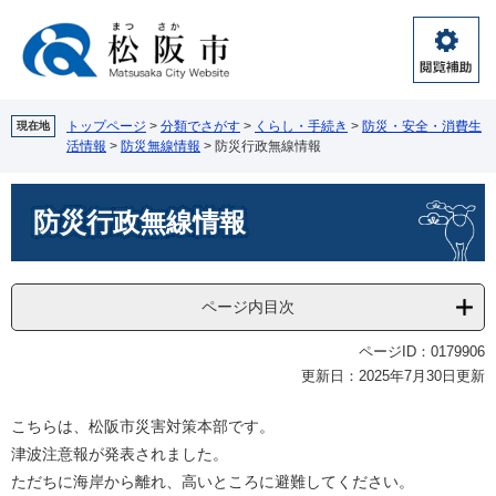
ペ
メ
ー
ニ
ジ
ュ
閲
の
ー
覧
先
を
補
頭
飛
トップページ
>
分類でさがす
>
くらし・手続き
>
防災・安全・消費生
現在地
助
活情報
>
防災無線情報
>
防災行政無線情報
で
ば
す。
し
本
て
防災行政無線情報
文
本
文
へ
ページ内目次
ページID：0179906
更新日：2025年7月30日更新
こちらは、松阪市災害対策本部です。
津波注意報が発表されました。
ただちに海岸から離れ、高いところに避難してください。