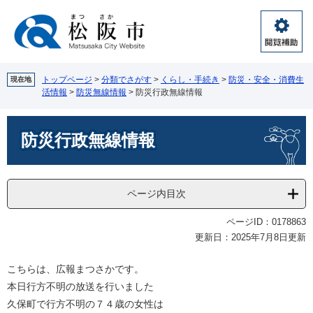
ペ
メ
ー
ニ
ジ
ュ
閲
の
ー
覧
先
を
補
頭
飛
トップページ
>
分類でさがす
>
くらし・手続き
>
防災・安全・消費生
現在地
助
活情報
>
防災無線情報
>
防災行政無線情報
で
ば
す。
し
本
て
防災行政無線情報
文
本
文
へ
ページ内目次
ページID：0178863
更新日：2025年7月8日更新
こちらは、広報まつさかです。
本日行方不明の放送を行いました
久保町で行方不明の７４歳の女性は