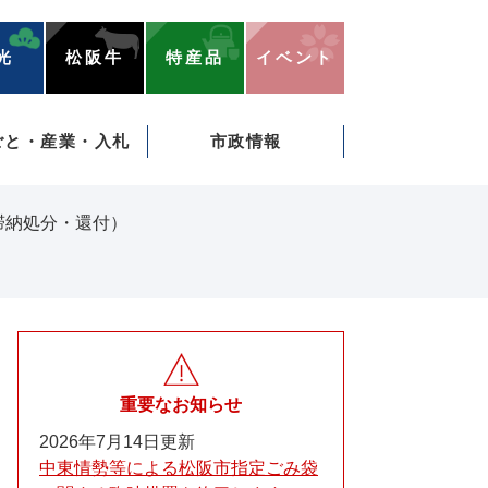
光
松阪牛
特産品
イベント
ごと・産業・入札
市政情報
滞納処分・還付）
重要なお知らせ
2026年7月14日更新
中東情勢等による松阪市指定ごみ袋