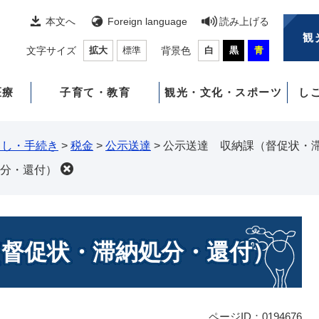
本文へ
Foreign language
読み上げる
観
文字サイズ
拡大
標準
背景色
白
黒
青
医療
子育て・教育
観光・文化・スポーツ
し
らし・手続き
>
税金
>
公示送達
>
公示送達 収納課（督促状・
分・還付）
（督促状・滞納処分・還付）
ページID：0194676