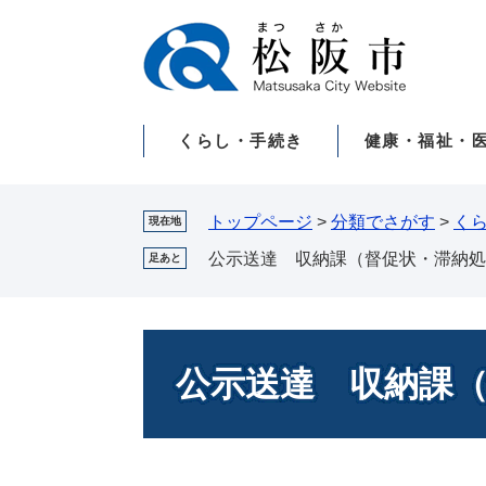
ペ
メ
ー
ニ
ジ
ュ
の
ー
先
を
くらし・手続き
健康・福祉・
頭
飛
で
ば
す。
し
て
トップページ
>
分類でさがす
>
く
現在地
本
公示送達 収納課（督促状・滞納処
足あと
文
へ
本
文
公示送達 収納課