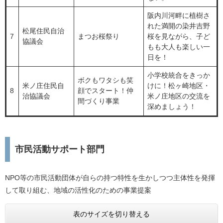
阪内川河畔に植樹さ
れた満開の染井吉野
松尾住民自治
7
まつお桜祭り
桜を見ながら、子ど
協議会
もも大人も楽しい一
日を！
小学校統合をきっか
ボクもワタシも笑
米ノ庄住民自
けに！松ヶ崎地区・
8
顔でスタート！仲
治協議会
米ノ庄地区の交流を
間づくり事業
深めましょう！
市民活動サポート部門
NPO等の市民活動団体が自らの持つ特性を生かしつつ主体性を発揮
して取り組む、地域の活性化のための事業提案
表のサイズを切り替える