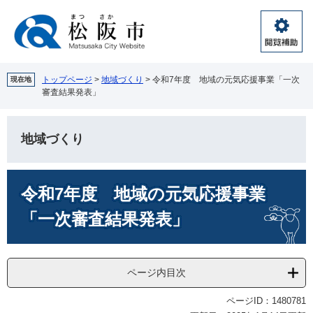
ペ
メ
ー
ニ
ジ
ュ
閲
の
ー
覧
先
を
補
頭
飛
トップページ
>
地域づくり
>
令和7年度 地域の元気応援事業「一次
現在地
助
審査結果発表」
で
ば
す。
し
て
地域づくり
本
文
へ
本
令和7年度 地域の元気応援事業
文
「一次審査結果発表」
ページ内目次
ページID：1480781