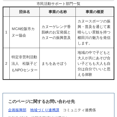
市民活動サポート部門一覧
団体名
事業の名称
事業の概要
カヌースポーツの振
カヌーゲレンデ香
興・普及を通じて素
​ＭCA松阪市カ
1
肌峡のお宝発掘と
晴らしい景観を持つ
ヌー協会
カヌーの振興普及
櫛田川の魅力を発信
します。
地域の中で子どもと
特定非営利活動
大人が共にあそび合
2
法人 松阪子ど
まちをあそぼう
い子どもも大人も自
分は自分でいいと思
もNPOセンター
える体験
このページに関するお問い合わせ先
企画振興部
地域づくり連携課
コミュニティ連携係