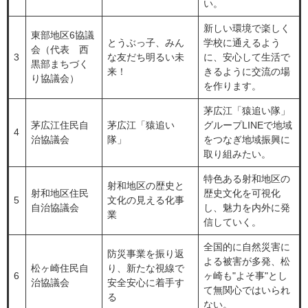
い。
新しい環境で楽しく
東部地区6協議
とうぶっ子、みん
学校に通えるよう
会（代表 西
3
な友だち明るい未
に、安心して生活で
黒部まちづく
来！
きるように交流の場
り協議会）
を作ります。
茅広江「猿追い隊」
茅広江住民自
茅広江「猿追い
グループLINEで地域
4
治協議会
隊」
をつなぎ地域振興に
取り組みたい。
特色ある射和地区の
射和地区の歴史と
射和地区住民
歴史文化を可視化
5
文化の見える化事
自治協議会
し、魅力を内外に発
業
信していく。
全国的に自然災害に
防災事業を振り返
よる被害が多発、松
松ヶ崎住民自
り、新たな視線で
6
ヶ崎も"よそ事"とし
治協議会
安全安心に着手す
て無関心ではいられ
る
ない。