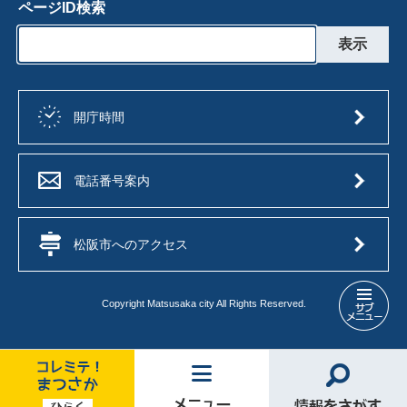
ページID検索
開庁時間
電話番号案内
松阪市へのアクセス
Copyright Matsusaka city All Rights Reserved.
地
域
づ
く
り
コ
メ
情