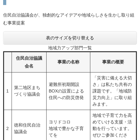
住民自治協議会が、独創的なアイデアや地域らしさを生かし取り組
む事業提案
表のサイズを切り替える
地域力アップ部門一覧
住民自治協議
事業の名称
事業の概要
会名
「災害に備える大切
避難所初期開設
さ」は私たち共有の
第二地区まち
1
BOXの設置による
課題です。「地域防
づくり協議会
住民への防災啓発
災力向上」に取り組
みます。
地域で子育て力を高
ヨリドコロ
めていける支援・活
徳和住民自治
2
地域で豊かな子育
動を行っています。
協議会
てを
ぜひご参加くださ