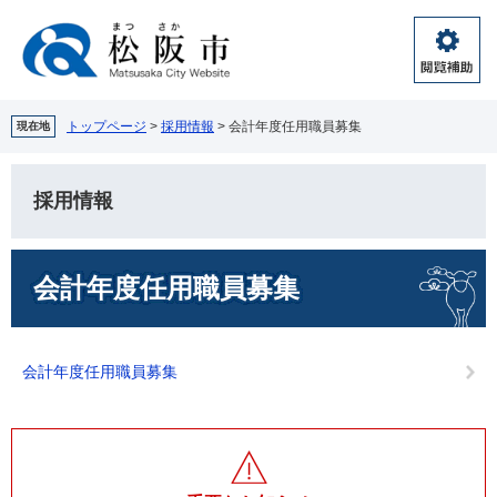
ペ
メ
ー
ニ
ジ
ュ
閲
の
ー
覧
先
を
補
頭
飛
トップページ
>
採用情報
>
会計年度任用職員募集
現在地
助
で
ば
す。
し
て
採用情報
本
文
本
へ
会計年度任用職員募集
文
会計年度任用職員募集