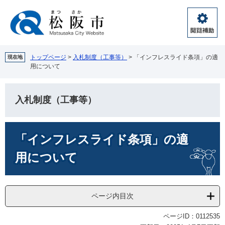
ペ
メ
ー
ニ
ジ
ュ
閲
の
ー
覧
先
を
補
頭
飛
トップページ
>
入札制度（工事等）
>
「インフレスライド条項」の適
現在地
助
用について
で
ば
す。
し
て
入札制度（工事等）
本
文
へ
本
「インフレスライド条項」の適
文
用について
ページ内目次
ページID：0112535