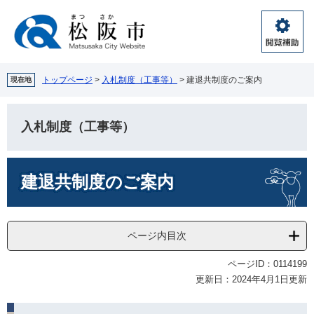
ペ
メ
ー
ニ
ジ
ュ
閲
の
ー
覧
先
を
補
頭
飛
トップページ
>
入札制度（工事等）
>
建退共制度のご案内
現在地
助
で
ば
す。
し
て
入札制度（工事等）
本
文
本
へ
建退共制度のご案内
文
ページ内目次
ページID：0114199
更新日：2024年4月1日更新