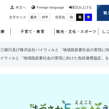
本文へ
Foreign language
読み上げる
観
文字サイズ
拡大
標準
背景色
白
黒
青
医療
子育て・教育
観光・文化・スポーツ
し
十三銀行及び株式会社バイウィルと「地域脱炭素社会の実現に
イウィルと「地域脱炭素社会の実現に向けた包括連携協定」を