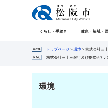
ペ
メ
ー
ニ
ジ
ュ
の
ー
先
を
くらし・手続き
健康・福祉・
頭
飛
で
ば
す。
し
て
トップページ
>
環境
>
株式会社三
現在地
本
株式会社三十三銀行及び株式会社バ
足あと
文
へ
環境