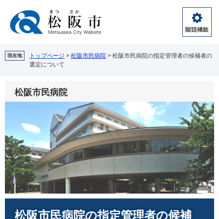
ペ
メ
ー
ニ
ジ
ュ
閲
の
ー
覧
先
を
補
頭
飛
トップページ
>
松阪市民病院
>
松阪市民病院の指定管理者の候補者の
現在地
助
選定について
で
ば
す。
し
て
松阪市民病院
本
文
へ
本
松阪市民病院の指定管理者の候補
文