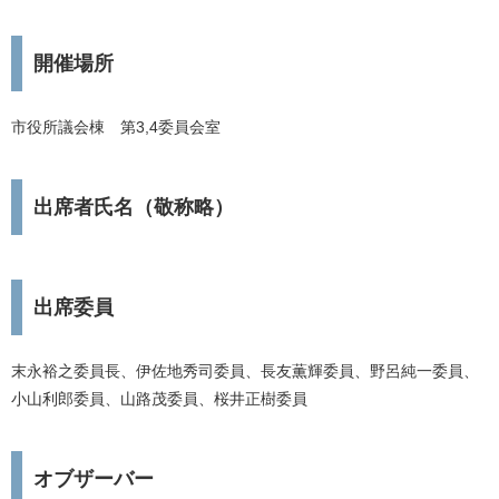
開催場所
市役所議会棟 第3,4委員会室
出席者氏名（敬称略）
出席委員
末永裕之委員長、伊佐地秀司委員、長友薫輝委員、野呂純一委員、
小山利郎委員、山路茂委員、桜井正樹委員
オブザーバー