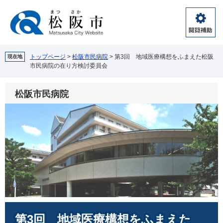
ペ
メ
ー
ニ
ジ
ュ
閲
の
ー
覧
先
を
補
頭
飛
トップページ
>
松阪市民病院
>
第3回 地域医療構想をふまえた松阪
現在地
助
市民病院の在り方検討委員会
で
ば
す。
し
て
松阪市民病院
本
文
へ
本
第3回 地域医療構想をふまえた
文