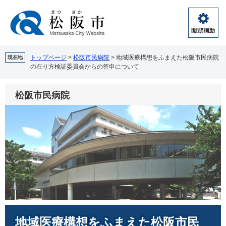
ペ
メ
ー
ニ
ジ
ュ
閲
の
ー
覧
先
を
補
頭
飛
トップページ
>
松阪市民病院
>
地域医療構想をふまえた松阪市民病院
現在地
助
の在り方検証委員会からの答申について
で
ば
す。
し
て
松阪市民病院
本
文
へ
本
地域医療構想をふまえた松阪市民
文