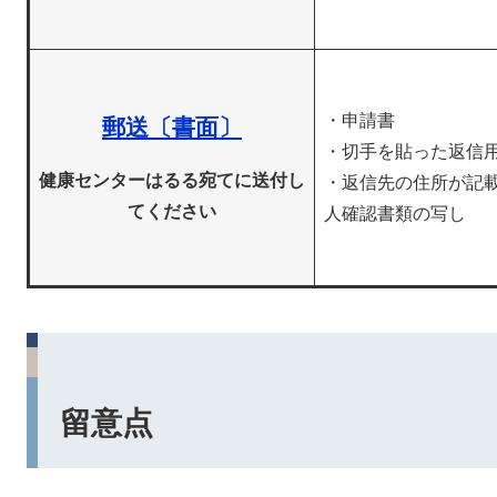
・申請書
郵送〔書面〕
・切手を貼った返信
健康センターはるる宛てに送付し
・返信先の住所が記
てください
人確認書類の写し
留意点