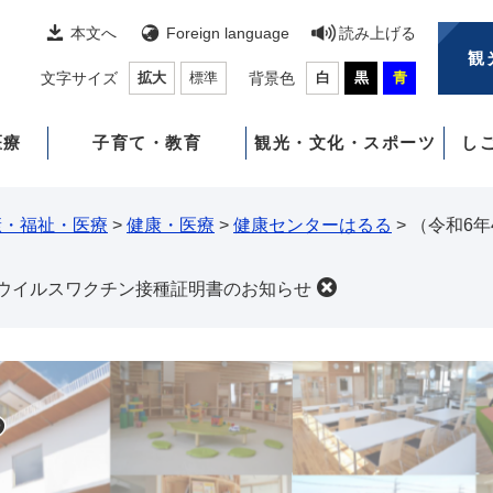
本文へ
Foreign language
読み上げる
観
文字サイズ
拡大
標準
背景色
白
黒
青
医療
子育て・教育
観光・文化・スポーツ
し
康・福祉・医療
>
健康・医療
>
健康センターはるる
>
（令和6
ナウイルスワクチン接種証明書のお知らせ
る