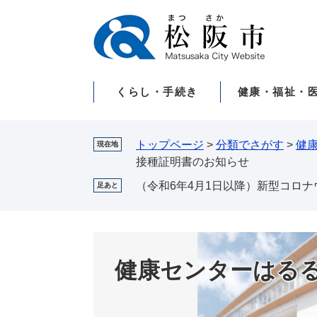
ペ
メ
ー
ニ
ジ
ュ
の
ー
先
を
くらし・手続き
健康・福祉・
頭
飛
で
ば
す。
し
て
トップページ
>
分類でさがす
>
健
現在地
本
接種証明書のお知らせ
文
（令和6年4月1日以降）新型コロ
足あと
へ
健康センターはる