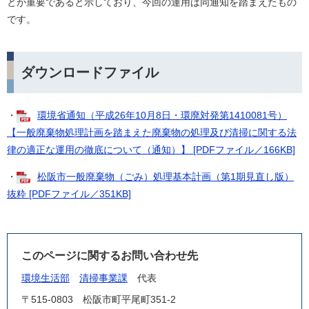
とが重要であると示しており、今回の運用は同通知を踏まえたもの
です。
ダウンロードファイル
・
​環境省通知（平成26年10月8日・環廃対発第1410081号）
【一般廃棄物処理計画を踏まえた廃棄物の処理及び清掃に関する法
律の適正な運用の徹底について（通知）】 [PDFファイル／166KB]
・
松阪市一般廃棄物（ごみ）処理基本計画（第1期見直し版）
抜粋 [PDFファイル／351KB]
このページに関するお問い合わせ先
環境生活部
清掃事業課
代表
〒515-0803
松阪市町平尾町351-2