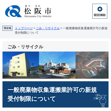
ペ
メ
ー
ニ
ジ
ュ
閲
の
ー
覧
先
を
補
頭
飛
トップページ
>
ごみ・リサイクル
>
一般廃棄物収集運搬業許可の新規
現在地
助
受付制限について
で
ば
す。
し
て
ごみ・リサイクル
本
文
へ
本
一般廃棄物収集運搬業許可の新規
文
受付制限について