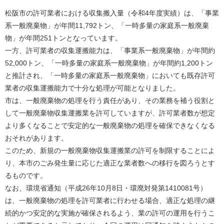
松阪市の許可業者における収集搬入量（令和4年度実績）は、「事業
系一般廃棄物」が年間11,792トン、「一時多量の家庭系一般廃棄
物」が年間251トンとなっています。
一方、許可業者の収集運搬能力は、「事業系一般廃棄物」が年間約
52,000トン、「一時多量の家庭系一般廃棄物」が年間約1,200トン
と推計され、「一時多量の家庭系一般廃棄物」においても既存許可
業者の収集運搬能力で十分な処理が可能となりました。
市は、一般廃棄物の処理を行う責任があり、その業務を補う役割と
して一般廃棄物収集運搬業を許可していますが、許可業者数が想定
より多くなることで安定的な一般廃棄物の処理を確保できなくなる
おそれがあります。
このため、​新規の一般廃棄物収集運搬業の許可を制限することによ
り、本市のごみ発生量に応じた適正な業者数への移行を図ろうとす
るものです。
なお、​環境省通知（平成26年10月8日・環廃対発第1410081号）
は、一般廃棄物の処理を許可業者に行わせる場合、適正な処理の継
続的かつ安定的な実施が確保されるよう、業の許可の運用を行うこ