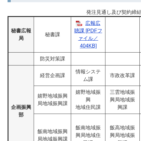
発注見通し及び契約締
広報広
秘書広報
聴課 [PDFフ
秘書課
局
ァイル／
404KB]
防災対策課
情報システ
経営企画課
市政改革課
ム課
嬉野地域振
三雲地域振
嬉野地域振興
興
興局地域振
局地域振興課
企画振興
地域住民課
興課
部
飯南地域振
飯高地域振
飯南地域振興
興局地域住
興局地域振
局地域振興課