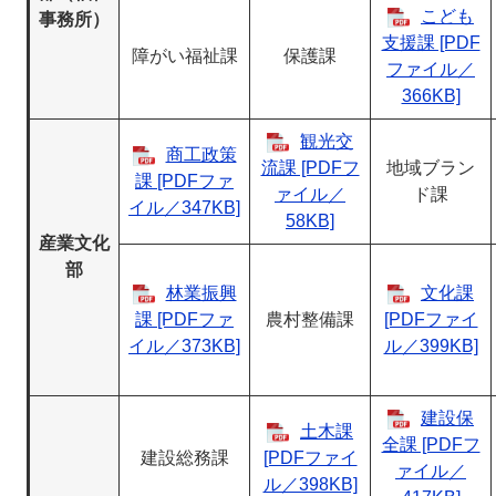
こども
事務所）
支援課 [PDF
障がい福祉課
保護課
ファイル／
366KB]
観光交
商工政策
流課 [PDFフ
地域ブラン
課 [PDFファ
ァイル／
ド課
イル／347KB]
58KB]
産業文化
部
林業振興
文化課
課 [PDFファ
農村整備課
[PDFファイ
イル／373KB]
ル／399KB]
建設保
土木課
全課 [PDFフ
建設総務課
[PDFファイ
ァイル／
ル／398KB]