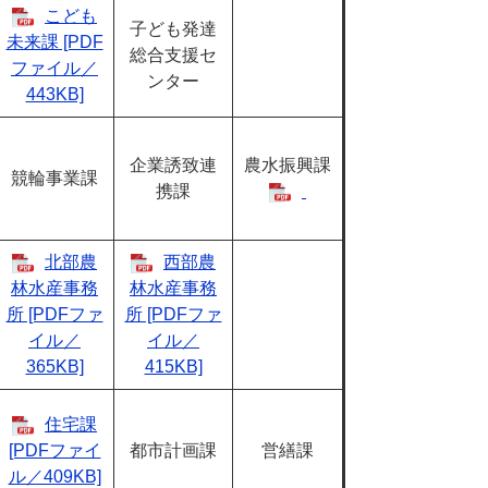
こども
子ども発達
未来課 [PDF
総合支援セ
ファイル／
ンター
443KB]
企業誘致連
農水振興課
競輪事業課
携課
北部農
西部農
林水産事務
林水産事務
所 [PDFファ
所 [PDFファ
イル／
イル／
365KB]
415KB]
住宅課
[PDFファイ
都市計画課
営繕課
ル／409KB]