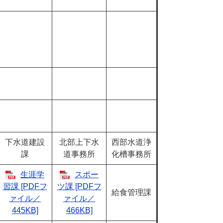
下水道建設
北部上下水
西部水道浄
課
道事務所
化槽事務所
生涯学
スポー
習課 [PDFフ
ツ課 [PDFフ
給食管理課
ァイル／
ァイル／
445KB]
466KB]