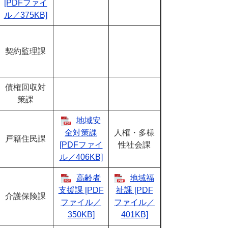
[PDFファイ
ル／375KB]
契約監理課
債権回収対
策課
地域安
全対策課
人権・多様
戸籍住民課
[PDFファイ
性社会課
ル／406KB]
高齢者
地域福
支援課 [PDF
祉課 [PDF
介護保険課
ファイル／
ファイル／
350KB]
401KB]