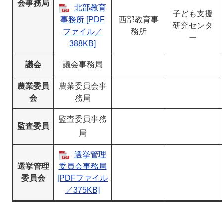
会事務局
北部教育
子ども支援
事務所 [PDF
西部教育事
研究センタ
ファイル／
務所
ー
388KB]
議会
議会事務局
農業委員
農業委員会事
会
務局
監査委員事務
監査委員
局
選挙管理
選挙管理
委員会事務局
委員会
[PDFファイル
／375KB]