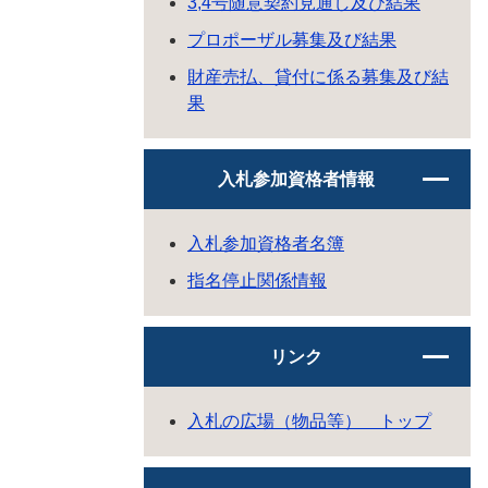
3,4号随意契約見通し及び結果
プロポーザル募集及び結果
財産売払、貸付に係る募集及び結
果
入札参加資格者情報
入札参加資格者名簿
指名停止関係情報
リンク
入札の広場（物品等） トップ