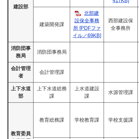
417KB]
建設部
北部建
設保全事務
西部建設保
建築開発課
所 [PDFファ
全事務所
イル／69KB]
消防団事
消防団事務局
務局
会計管理
会計管理課
者
上下水道
上下水道総務
上水道建設
水源管理課
部
課
課
教育総務課
学校教育課
学校支援課
教育委員