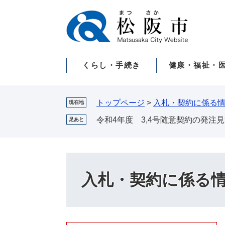
ペ
メ
ー
ニ
ジ
ュ
の
ー
先
を
くらし・手続き
健康・福祉・
頭
飛
で
ば
す。
し
て
トップページ
>
入札・契約に係る
現在地
本
令和4年度 3,4号随意契約の発注
足あと
文
へ
入札・契約に係る