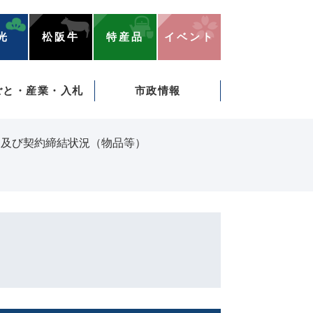
光
松阪牛
特産品
イベント
ごと・産業・入札
市政情報
し及び契約締結状況（物品等）