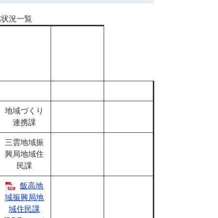
結状況一覧
地域づくり
連携課
三雲地域振
興局地域住
民課
飯高地
域振興局地
域住民課