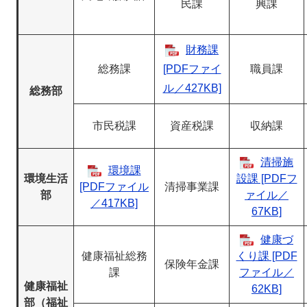
民課
興課
財務課
総務課
[PDFファイ
職員課
ル／427KB]
総務部
市民税課
資産税課
収納課
清掃施
環境課
環境生活
設課 [PDFフ
[PDFファイル
清掃事業課
部
ァイル／
／417KB]
67KB]
健康づ
健康福祉総務
くり課 [PDF
保険年金課
課
ファイル／
健康福祉
62KB]
部（福祉