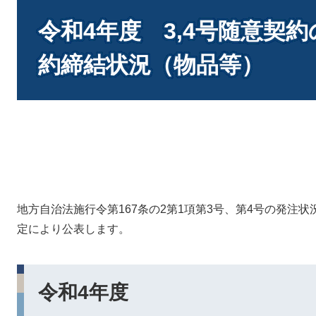
本
文
令和4年度 3,4号随意契
約締結状況（物品等）
地方自治法施行令第167条の2第1項第3号、第4号の発注状
定により公表します。
令和4年度