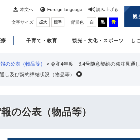
本文へ
Foreign language
読み上げる
観
文字サイズ
拡大
標準
背景色
白
黒
青
医療
子育て・教育
観光・文化・スポーツ
し
情報の公表（物品等）
>
令和4年度 3,4号随意契約の発注見通
見通し及び契約締結状況（物品等）
情報の公表（物品等）