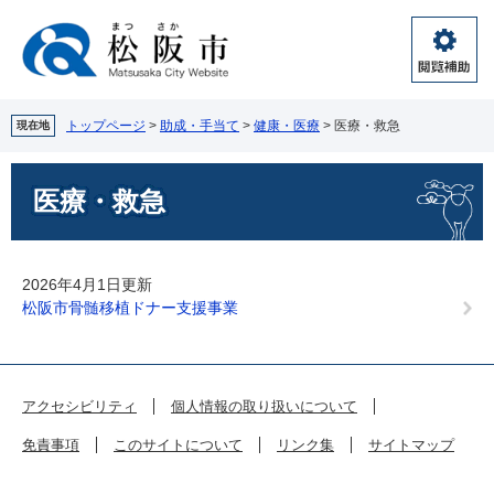
ペ
メ
ー
ニ
ジ
ュ
閲
の
ー
覧
先
を
補
頭
飛
トップページ
>
助成・手当て
>
健康・医療
>
医療・救急
現在地
助
で
ば
す。
し
本
医療・救急
て
文
本
文
へ
2026年4月1日更新
松阪市骨髄移植ドナー支援事業
アクセシビリティ
個人情報の取り扱いについて
免責事項
このサイトについて
リンク集
サイトマップ