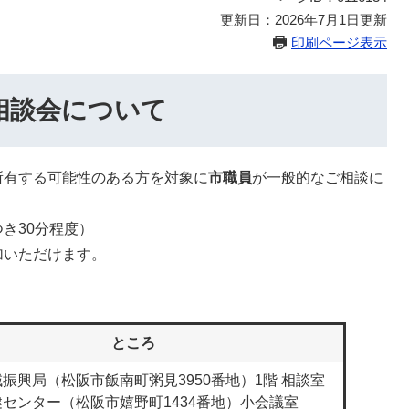
更新日：2026年7月1日更新
印刷ページ表示
相談会について
所有する可能性のある方を対象に
市職員
が一般的なご相談に
。
き30分程度）
加いただけます。
ところ
振興局（松阪市飯南町粥見3950番地）1階 相談室
健センター（松阪市嬉野町1434番地）小会議室