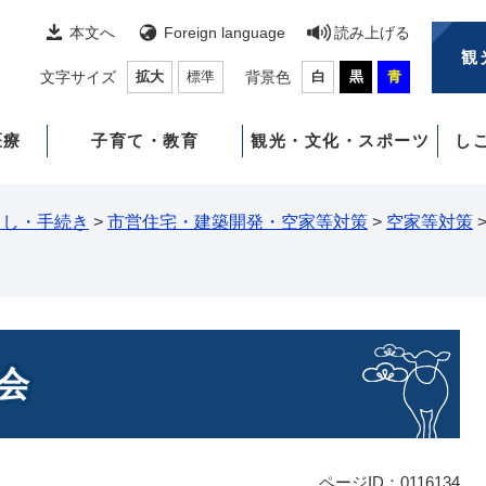
本文へ
Foreign language
読み上げる
観
文字サイズ
拡大
標準
背景色
白
黒
青
医療
子育て・教育
観光・文化・スポーツ
し
らし・手続き
>
市営住宅・建築開発・空家等対策
>
空家等対策
談会
ページID：0116134