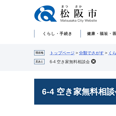
ペ
メ
ー
ニ
ジ
ュ
の
ー
先
を
くらし・手続き
健康・福祉・
頭
飛
で
ば
す。
し
て
トップページ
>
分類でさがす
>
く
現在地
本
6-4 空き家無料相談会
足あと
文
へ
本
文
6-4 空き家無料相