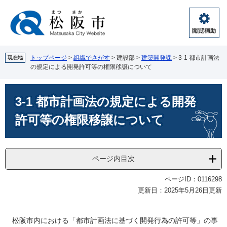
ペ
メ
ー
ニ
ジ
ュ
閲
の
ー
覧
先
を
補
頭
飛
トップページ
>
組織でさがす
>
建設部
>
建築開発課
>
3-1 都市計画法
現在地
助
の規定による開発許可等の権限移譲について
で
ば
す。
し
本
て
3-1 都市計画法の規定による開発
文
本
文
許可等の権限移譲について
へ
ページ内目次
ページID：0116298
更新日：2025年5月26日更新
松阪市内における「都市計画法に基づく開発行為の許可等」の事