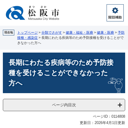
ペ
メ
ー
ニ
ジ
ュ
閲
の
ー
覧
先
を
補
頭
飛
トップページ
>
分類でさがす
>
健康・福祉・医療
>
健康・医療
>
予防
現在地
助
接種・感染症
>
長期にわたる疾病等のため予防接種を受けることがで
で
ば
きなかった方へ
す。
し
て
本
本
長期にわたる疾病等のため予防接
文
文
へ
種を受けることができなかった
方へ
ページ内目次
ページID：0114808
更新日：2026年4月1日更新